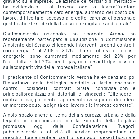
gravano sulle imprese. “Le aziende del terziario di mercato –
ha evidenziato – si trovano oggi a doveraffrontare
contemporaneamente caro energia, aumento del costo del
lavoro, difficoltà di accesso al credito, carenza di personale
qualificato e le sfide della transizione digitalee ambientale”.
Confcommercio nazionale, ha ricordato Arena, ha
recentemente partecipato a un’audizione in Commissione
Ambiente del Senato chiedendo interventi urgenti contro il
caroenergia. “Dal 2019 al 2025 – ha sottolineato – i costi
energetici sono aumentati mediamente del 28% per
l’elettricità e del 70% per il gas, con pesanti ripercussioni
sullacompetitività delle imprese italiane”.
Il presidente di Confcommercio Verona ha evidenziato poi
l’importanza della battaglia condotta a livello nazionale
contro i cosiddetti “contratti pirata”, condivisa con le
principaliorganizzazioni datoriali e sindacali: “Difendere i
contratti maggiormente rappresentativi significa difendere
un mercato equo, la dignità del lavoro e le imprese corrette”.
Ampio spazio anche al tema della sicurezza urbana e della
legalità, in concomitanza con la Giornata della Legalità
promossa oggi dalla Confederazione. “Negozi,
pubbliciesercizi e attività di servizio rappresentano un
presidio fondamentale contro degrado, desertificazione