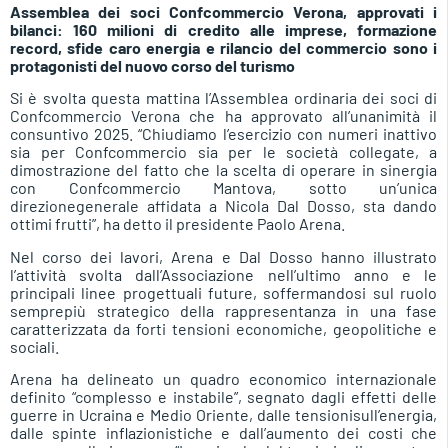
Assemblea dei soci Confcommercio Verona, approvati i
bilanci:
160 milioni di credito alle imprese, formazione
record, sfide caro energia e rilancio del commercio sono i
protagonisti del nuovo corso del turismo
Si è svolta questa mattina l’Assemblea ordinaria dei soci di
Confcommercio Verona che ha approvato all’unanimità il
consuntivo 2025. “Chiudiamo l’esercizio con numeri inattivo
sia per Confcommercio sia per le società collegate, a
dimostrazione del fatto che la scelta di operare in sinergia
con Confcommercio Mantova, sotto un’unica
direzionegenerale affidata a Nicola Dal Dosso, sta dando
ottimi frutti”, ha detto il presidente Paolo Arena.
Nel corso dei lavori, Arena e Dal Dosso hanno illustrato
l’attività svolta dall’Associazione nell’ultimo anno e le
principali linee progettuali future, soffermandosi sul ruolo
semprepiù strategico della rappresentanza in una fase
caratterizzata da forti tensioni economiche, geopolitiche e
sociali.
Arena ha delineato un quadro economico internazionale
definito “complesso e instabile”, segnato dagli effetti delle
guerre in Ucraina e Medio Oriente, dalle tensionisull’energia,
dalle spinte inflazionistiche e dall’aumento dei costi che