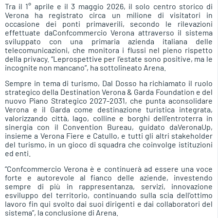
Tra il 1° aprile e il 3 maggio 2026, il solo centro storico di
Verona ha registrato circa un milione di visitatori in
occasione dei ponti primaverili, secondo le rilevazioni
effettuate daConfcommercio Verona attraverso il sistema
sviluppato con una primaria azienda italiana delle
telecomunicazioni, che monitora i flussi nel pieno rispetto
della privacy. “Leprospettive per l’estate sono positive, ma le
incognite non mancano”, ha sottolineato Arena.
Sempre in tema di turismo, Dal Dosso ha richiamato il ruolo
strategico della Destination Verona & Garda Foundation e del
nuovo Piano Strategico 2027-2031, che punta aconsolidare
Verona e il Garda come destinazione turistica integrata,
valorizzando città, lago, colline e borghi dell’entroterra in
sinergia con il Convention Bureau, guidato daVeronaUp,
insieme a Verona Fiere e Catullo, e tutti gli altri stakeholder
del turismo, in un gioco di squadra che coinvolge istituzioni
ed enti.
“Confcommercio Verona è e continuerà ad essere una voce
forte e autorevole al fianco delle aziende, investendo
sempre di più in rappresentanza, servizi, innovazione
esviluppo del territorio, continuando sulla scia dell’ottimo
lavoro fin qui svolto dai suoi dirigenti e dai collaboratori del
sistema”, la conclusione di Arena.