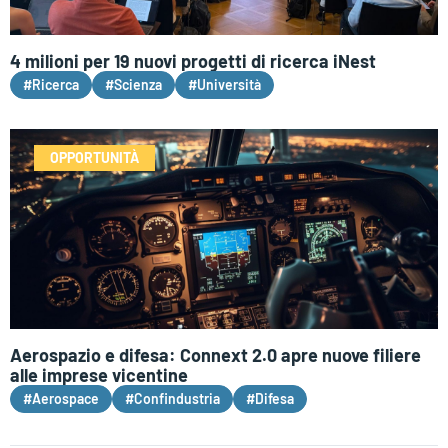
4 milioni per 19 nuovi progetti di ricerca iNest
#Ricerca
#Scienza
#Università
OPPORTUNITÀ
Aerospazio e difesa: Connext 2.0 apre nuove filiere
alle imprese vicentine
#Aerospace
#Confindustria
#Difesa