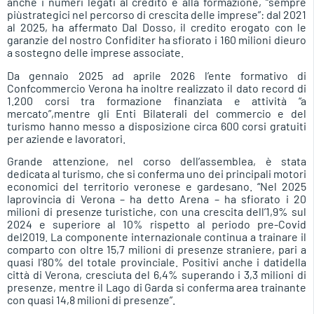
anche i numeri legati al credito e alla formazione, “sempre
piùstrategici nel percorso di crescita delle imprese”: dal 2021
al 2025, ha affermato Dal Dosso, il credito erogato con le
garanzie del nostro Confiditer ha sfiorato i 160 milioni dieuro
a sostegno delle imprese associate.
Da gennaio 2025 ad aprile 2026 l’ente formativo di
Confcommercio Verona ha inoltre realizzato il dato record di
1.200 corsi tra formazione finanziata e attività “a
mercato”,mentre gli Enti Bilaterali del commercio e del
turismo hanno messo a disposizione circa 600 corsi gratuiti
per aziende e lavoratori.
Grande attenzione, nel corso dell’assemblea, è stata
dedicata al turismo, che si conferma uno dei principali motori
economici del territorio veronese e gardesano. “Nel 2025
laprovincia di Verona – ha detto Arena – ha sfiorato i 20
milioni di presenze turistiche, con una crescita dell’1,9% sul
2024 e superiore al 10% rispetto al periodo pre-Covid
del2019. La componente internazionale continua a trainare il
comparto con oltre 15,7 milioni di presenze straniere, pari a
quasi l’80% del totale provinciale. Positivi anche i datidella
città di Verona, cresciuta del 6,4% superando i 3,3 milioni di
presenze, mentre il Lago di Garda si conferma area trainante
con quasi 14,8 milioni di presenze”.