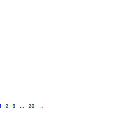
1
2
3
…
20
→