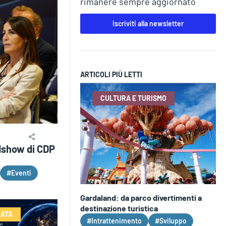
rimanere sempre aggiornato
Iscriviti alla newsletter
ARTICOLI PIÙ LETTI
CULTURA E TURISMO
adshow di CDP
#Eventi
Gardaland: da parco divertimenti a
destinazione turistica
LATA
#Intrattenimento
#Sviluppo