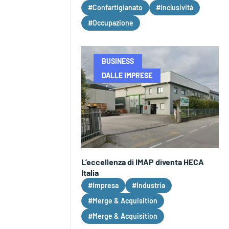
#Confartigianato
#Inclusività
#Occupazione
BUSINESS
DALLE IMPRESE
L’eccellenza di IMAP diventa HECA
Italia
#Impresa
#Industria
#Merge & Acquisition
#Merge & Acquisition