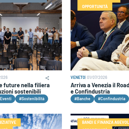
OPPORTUNITÀ
2026
VENETO
|
01/07/2026
 future nella filiera
Arriva a Venezia il Ro
zioni sostenibili
e Confindustria
Eventi
#Sostenibilità
#Banche
#Confindustria
NIZIATIVE
BANDI E FINANZA AGEVO