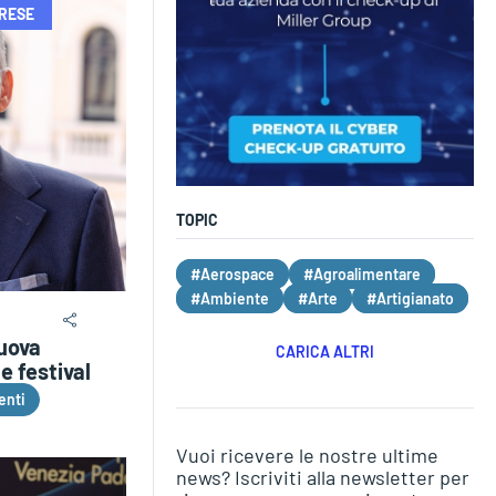
PRESE
TOPIC
#Aerospace
#Agroalimentare
#Ambiente
#Arte
#Artigianato
nuova
CARICA ALTRI
e festival
enti
Vuoi ricevere le nostre ultime
news? Iscriviti alla newsletter per