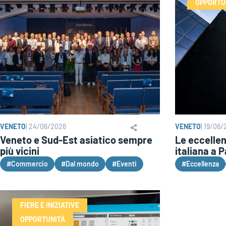
OPPORTU
VENETO
|
24/06/2026
VENETO
|
19/06/
Veneto e Sud-Est asiatico sempre
Le eccellen
più vicini
italiana a 
#Commercio
#Dal mondo
#Eventi
#Eccellenza
FIERE E INIZIATIVE
OPPORTUNITÀ