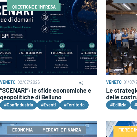
QUESTIONE D’IMPRESA
VENETO
|
02/07/2026
VENETO
|
01/07/
“SCENARI”: le sfide economiche e
Le strategie
geopolitiche di Belluno
delle costru
#Confindustria
#Eventi
#Territorio
#Edilizia
#
ECONOMIA
MERCATI E FINANZA
FIERE E I