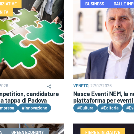
NIZIATIVE
BUSINESS
DALLE IM
NITÀ
2026
VENETO
|
27/07/2026
mpetition, candidature
Nasce Eventi NEM, la 
la tappa di Padova
piattaforma per eventi 
Impresa
#Innovazione
#Cultura
#Editoria
#Ev
A
GREEN ECONOMY
FIERE E INIZIATIVE