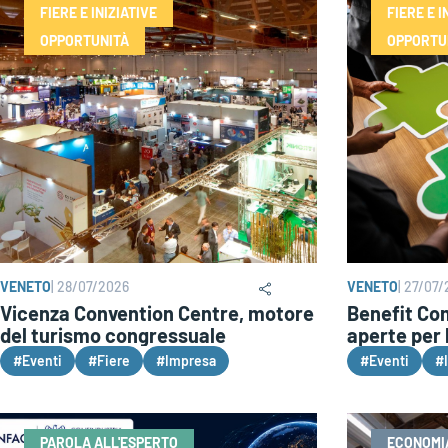
FIERE E INIZIATIVE
FIERE E I
OPPORTUNITÀ
OPPORTU
VENETO
|
28/07/2026
VENETO
|
27/07/
Vicenza Convention Centre, motore
Benefit Co
del turismo congressuale
aperte per 
#Eventi
#Fiere
#Impresa
#Eventi
#
PAROLA ALL'ESPERTO
ECONOMI