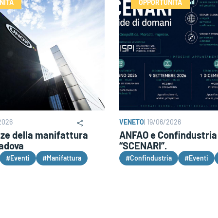
NITÀ
OPPORTUNITÀ
2026
VENETO
|
19/06/2026
ze della manifattura
ANFAO e Confindustria
Padova
“SCENARI”.
#Eventi
#Manifattura
#Confindustria
#Eventi