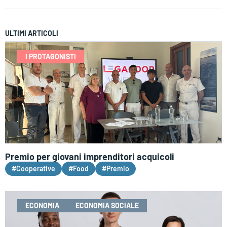
ULTIMI ARTICOLI
I PROTAGONISTI
Premio per giovani imprenditori acquicoli
#Cooperative
#Food
#Premio
ECONOMIA
ECONOMIA SOCIALE