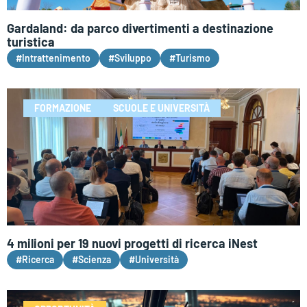
Gardaland: da parco divertimenti a destinazione
turistica
#Intrattenimento
#Sviluppo
#Turismo
FORMAZIONE
SCUOLE E UNIVERSITÀ
4 milioni per 19 nuovi progetti di ricerca iNest
#Ricerca
#Scienza
#Università