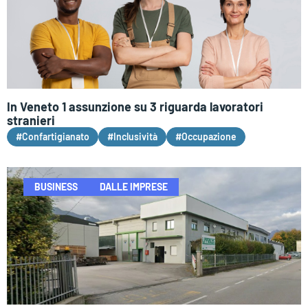
In Veneto 1 assunzione su 3 riguarda lavoratori
stranieri
#Confartigianato
#Inclusività
#Occupazione
BUSINESS
DALLE IMPRESE