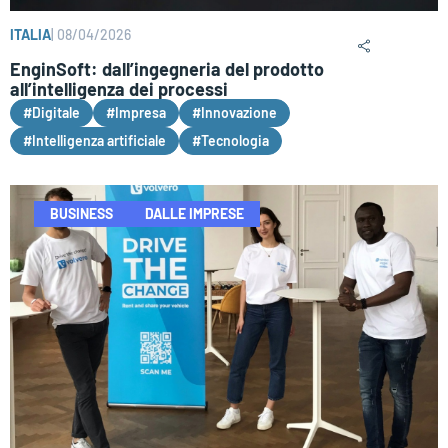
ITALIA
|
08/04/2026
EnginSoft: dall’ingegneria del prodotto
all’intelligenza dei processi
#Digitale
#Impresa
#Innovazione
#Intelligenza artificiale
#Tecnologia
BUSINESS
DALLE IMPRESE