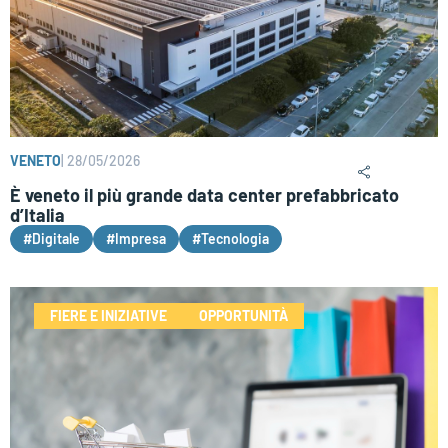
VENETO
|
28/05/2026
È veneto il più grande data center prefabbricato
d’Italia
#Digitale
#Impresa
#Tecnologia
FIERE E INIZIATIVE
OPPORTUNITÀ