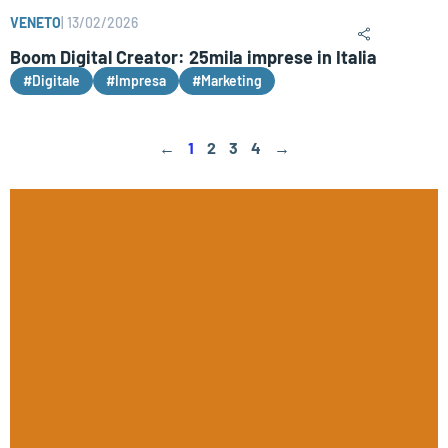
VENETO
|
13/02/2026
Boom Digital Creator: 25mila imprese in Italia
#Digitale
#Impresa
#Marketing
←
1
2
3
4
→