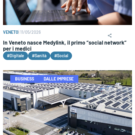
VENETO
|
11/05/2026
In Veneto nasce Medylink, il primo “social network”
per i medici
#Digitale
#Sanità
#Social
BUSINESS
DALLE IMPRESE