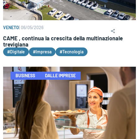
VENETO
|
06/05/2026
CAME , continua la crescita della multinazionale
trevigiana
#Digitale
#Impresa
#Tecnologia
BUSINESS
DALLE IMPRESE