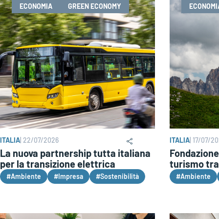
ECONOMIA
GREEN ECONOMY
ECONOMI
ITALIA
|
22/07/2026
ITALIA
|
17/07/2
La nuova partnership tutta italiana
Fondazione
per la transizione elettrica
turismo tra
#Ambiente
#Impresa
#Sostenibilità
#Ambiente