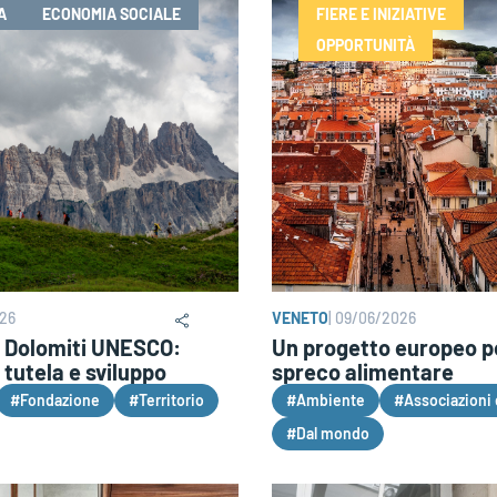
A
ECONOMIA SOCIALE
FIERE E INIZIATIVE
OPPORTUNITÀ
026
VENETO
|
09/06/2026
 Dolomiti UNESCO:
Un progetto europeo pe
 tutela e sviluppo
spreco alimentare
#Fondazione
#Territorio
#Ambiente
#Associazioni 
#Dal mondo