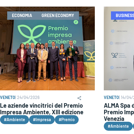
ECONOMIA
GREEN ECONOMY
BUSINES
VENETO
|
24/04/2026
VENETO
|
14/04/
Le aziende vincitrici del Premio
ALMA Spa di
Impresa Ambiente, XIII edizione
Premio Imp
Venezia
#Ambiente
#Impresa
#Premio
#Ambiente