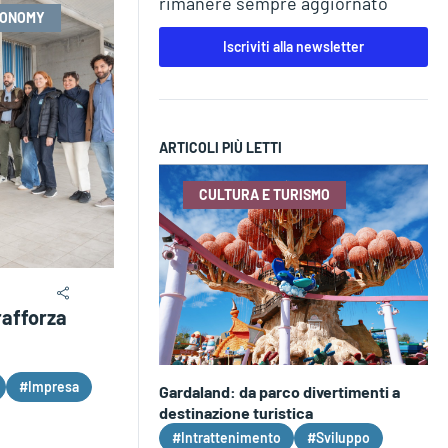
rimanere sempre aggiornato
CONOMY
Iscriviti alla newsletter
ARTICOLI PIÙ LETTI
CULTURA E TURISMO
rafforza
#Impresa
Gardaland: da parco divertimenti a
destinazione turistica
#Intrattenimento
#Sviluppo