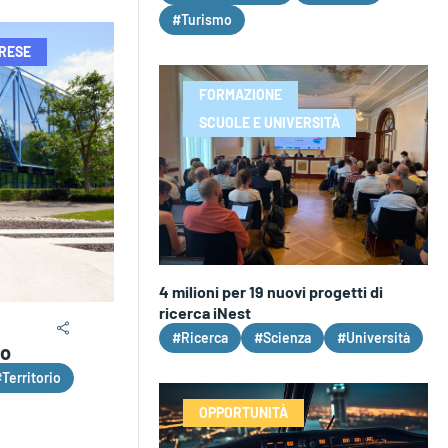
#Turismo
PRESE
FORMAZIONE
SCUOLE E UNIVERSITÀ
4 milioni per 19 nuovi progetti di
ricerca iNest
#Ricerca
#Scienza
#Università
ro
Territorio
OPPORTUNITÀ