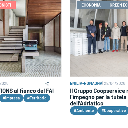
ONISTI
ECONOMIA
GREEN E
2026
EMILIA-ROMAGNA
|
28/04/2026
ONS al fianco del FAI
Il Gruppo Coopservice 
l’impegno per la tutela
#Impresa
#Territorio
dell’Adriatico
#Ambiente
#Cooperative