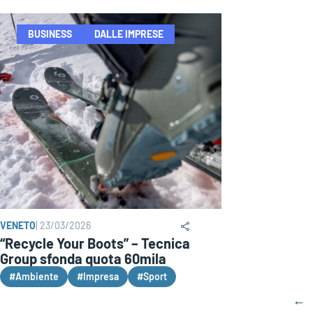
BUSINESS
DALLE IMPRESE
VENETO
|
23/03/2026
“Recycle Your Boots” – Tecnica
Group sfonda quota 60mila
#Ambiente
#Impresa
#Sport
←