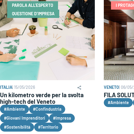
PAROLA ALL'ESPERTO
I PROTAG
QUESTIONE D’IMPRESA
ITALIA
|
15/05/2026
VENETO
|
06/05/
Un kilometro verde per la svolta
FILA SOLUTI
high-tech del Veneto
#Ambiente
#Ambiente
#Confindustria
#Giovani Imprenditori
#Impresa
#Sostenibilità
#Territorio