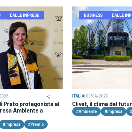
S
DALLE IMPRESE
BUSINESS
DALLE IM
2026
ITALIA
|
08/04/2026
 Prato protagonista al
Clivet, il clima del futu
resa Ambiente a
#Ambiente
#Impresa
#
#Impresa
#Premio