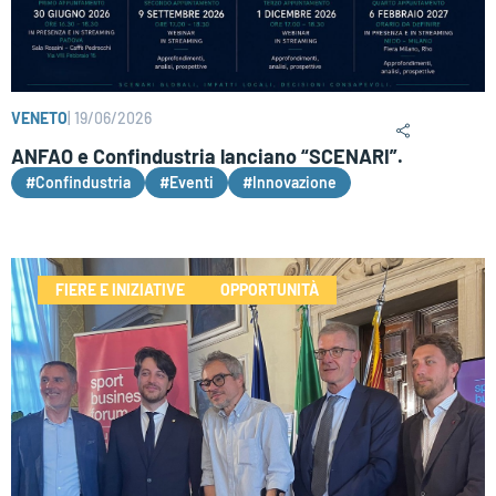
VENETO
|
19/06/2026
ANFAO e Confindustria lanciano “SCENARI”.
#Confindustria
#Eventi
#Innovazione
FIERE E INIZIATIVE
OPPORTUNITÀ