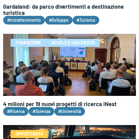
Gardaland: da parco divertimenti a destinazione
turistica
#Intrattenimento
#Sviluppo
#Turismo
FORMAZIONE
SCUOLE E UNIVERSITÀ
4 milioni per 19 nuovi progetti di ricerca iNest
#Ricerca
#Scienza
#Università
OPPORTUNITÀ