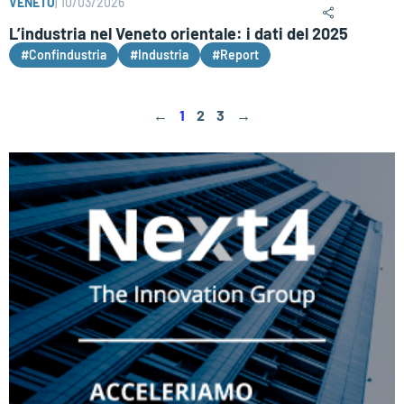
VENETO
|
10/03/2026
L’industria nel Veneto orientale: i dati del 2025
#Confindustria
#Industria
#Report
←
1
2
3
→