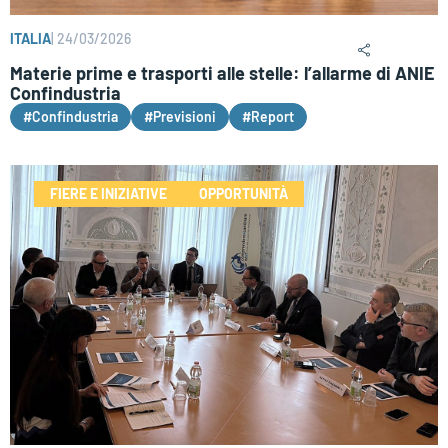
ITALIA
|
24/03/2026
Materie prime e trasporti alle stelle: l’allarme di ANIE
Confindustria
#Confindustria
#Previsioni
#Report
FIERE E INIZIATIVE
OPPORTUNITÀ