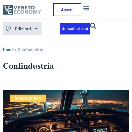
Accedi
Edizioni
Unisciti al club
Home
»
Confindustria
Confindustria
OPPORTUNITÀ