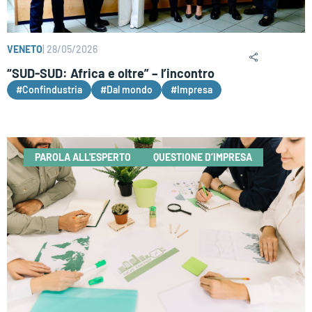
VENETO
|
28/05/2026
“SUD-SUD: Africa e oltre” – l’incontro
#Confindustria
#Dal mondo
#Impresa
PAROLA ALL'ESPERTO
QUESTIONE D’IMPRESA