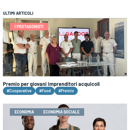
ULTIMI ARTICOLI
I PROTAGONISTI
Premio per giovani imprenditori acquicoli
#Cooperative
#Food
#Premio
ECONOMIA
ECONOMIA SOCIALE