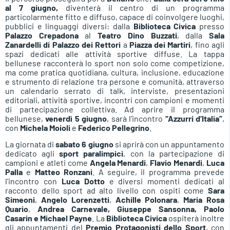
al 7 giugno,
diventerà il centro di un programma
particolarmente fitto e diffuso, capace di coinvolgere luoghi,
pubblici e linguaggi diversi: dalla
Biblioteca Civica
presso
Palazzo Crepadona
al
Teatro Dino Buzzati
, dalla
Sala
Zanardelli di Palazzo dei Rettori
a
Piazza dei Martiri
, fino agli
spazi dedicati alle attività sportive diffuse. La tappa
bellunese racconterà lo sport non solo come competizione,
ma come pratica quotidiana, cultura, inclusione, educazione
e strumento di relazione tra persone e comunità, attraverso
un calendario serrato di talk, interviste, presentazioni
editoriali, attività sportive, incontri con campioni e momenti
di partecipazione collettiva. Ad aprire il programma
bellunese,
venerdì 5 giugno
, sarà l’incontro
“Azzurri d’Italia”
,
con
Michela Moioli
e
Federico Pellegrino
.
La giornata di
sabato 6 giugno
si aprirà con un appuntamento
dedicato agli
sport paralimpici
, con la partecipazione di
campioni e atleti come
Angela Menardi
,
Flavio Menardi
,
Luca
Palla
e
Matteo Ronzani
. A seguire, il programma prevede
l’incontro con
Luca Dotto
e diversi momenti dedicati al
racconto dello sport ad alto livello con ospiti come
Sara
Simeoni
,
Angelo Lorenzetti
,
Achille Polonara
,
Maria Rosa
Quario
,
Andrea Carnevale, Giuseppe Sansonna, Paolo
Casarin e Michael Payne
. La
Biblioteca Civica
ospiterà inoltre
gli appuntamenti del
Premio Protagonisti dello Sport
, con