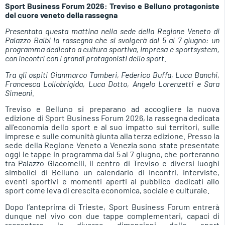
Sport Business Forum 2026: Treviso e Belluno protagoniste
del cuore veneto della rassegna
Presentata questa mattina nella sede della Regione Veneto di
Palazzo Balbi la rassegna che si svolgerà dal 5 al 7 giugno: un
programma dedicato a cultura sportiva, impresa e sportsystem,
con incontri con i grandi protagonisti dello sport.
Tra gli ospiti Gianmarco Tamberi, Federico Buffa, Luca Banchi,
Francesca Lollobrigida, Luca Dotto, Angelo Lorenzetti e Sara
Simeoni.
Treviso e Belluno si preparano ad accogliere la nuova
edizione di Sport Business Forum 2026, la rassegna dedicata
all’economia dello sport e al suo impatto sui territori, sulle
imprese e sulle comunità giunta alla terza edizione. Presso la
sede della Regione Veneto a Venezia sono state presentate
oggi le tappe in programma dal 5 al 7 giugno, che porteranno
tra Palazzo Giacomelli, il centro di Treviso e diversi luoghi
simbolici di Belluno un calendario di incontri, interviste,
eventi sportivi e momenti aperti al pubblico dedicati allo
sport come leva di crescita economica, sociale e culturale.
Dopo l’anteprima di Trieste, Sport Business Forum entrerà
dunque nel vivo con due tappe complementari, capaci di
raccontare le diverse dimensioni dello sport