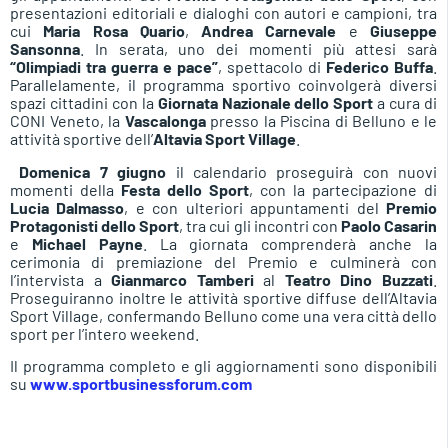
presentazioni editoriali e dialoghi con autori e campioni, tra
cui
Maria Rosa Quario
,
Andrea Carnevale
e
Giuseppe
Sansonna
. In serata, uno dei momenti più attesi sarà
“Olimpiadi tra guerra e pace”
, spettacolo di
Federico Buffa
.
Parallelamente, il programma sportivo coinvolgerà diversi
spazi cittadini con la
Giornata Nazionale dello Sport
a cura di
CONI Veneto, la
Vascalonga
presso la Piscina di Belluno e le
attività sportive dell’
Altavia Sport Village
.
Domenica 7 giugno
il calendario proseguirà con nuovi
momenti della
Festa dello Sport
, con la partecipazione di
Lucia Dalmasso
, e con ulteriori appuntamenti del
Premio
Protagonisti dello Sport
, tra cui gli incontri con
Paolo Casarin
e
Michael Payne
. La giornata comprenderà anche la
cerimonia di premiazione del Premio e culminerà con
l’intervista a
Gianmarco Tamberi
al
Teatro Dino Buzzati
.
Proseguiranno inoltre le attività sportive diffuse dell’Altavia
Sport Village, confermando Belluno come una vera città dello
sport per l’intero weekend.
Il programma completo e gli aggiornamenti sono disponibili
su
www.sportbusinessforum.com