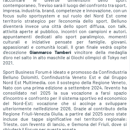
contemporaneo. Treviso sarà il luogo del confronto tra sport,
impresa, industria, brand, competenze e innovazione, con un
focus sullo sportsystem e sul ruolo del Nord Est come
territorio strategico per l’economia dello sport. Belluno
diventerà invece una città dello sport diffusa, con talk,
attività aperte al pubblico, incontri con campioni e autori,
appuntamenti dedicati allo sport paralimpico, momenti
culturali e iniziative pensate per famiglie, giovani,
appassionati e comunità locali. Il gran finale vedrà ospite
d’eccezione
Gianmarco Tamberi
vincitore della medaglia
d’oro nel salto in alto maschile ai Giochi olimpici di Tokyo nel
2021.
Sport Business Forum è ideato e promosso da Confindustria
Belluno Dolomiti, Confindustria Veneto Est e dal Gruppo
Nord Est Multimedia, con il sostegno della Regione Veneto.
Nato con una prima edizione a settembre 2024, l’evento ha
consolidato nel 2025 la sua vocazione a farsi spazio
d’incontro e confronto per il sistema sportivo ed economico
del Nord-Est; vocazione che si accinge a sviluppare
ulteriormente nell’edizione 2026. Grazie al contributo della
Regione Friuli-Venezia Giulia, a partire dal 2025 sono state
incluse due tappe significative nel territorio regionale:
Trieste, con l’evento di lancio, e Gemona del Friuli, dove si
chiuderà il Forum per questa annata.