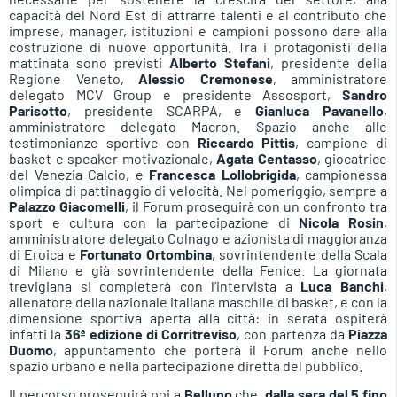
capacità del Nord Est di attrarre talenti e al contributo che
imprese, manager, istituzioni e campioni possono dare alla
costruzione di nuove opportunità. Tra i protagonisti della
mattinata sono previsti
Alberto Stefani
, presidente della
Regione Veneto,
Alessio Cremonese
, amministratore
delegato MCV Group e presidente Assosport,
Sandro
Parisotto
, presidente SCARPA, e
Gianluca Pavanello
,
amministratore delegato Macron. Spazio anche alle
testimonianze sportive con
Riccardo Pittis
, campione di
basket e speaker motivazionale,
Agata Centasso
, giocatrice
del Venezia Calcio, e
Francesca Lollobrigida
, campionessa
olimpica di pattinaggio di velocità. Nel pomeriggio, sempre a
Palazzo Giacomelli
, il Forum proseguirà con un confronto tra
sport e cultura con la partecipazione di
Nicola Rosin
,
amministratore delegato Colnago e azionista di maggioranza
di Eroica e
Fortunato Ortombina
, sovrintendente della Scala
di Milano e già sovrintendente della Fenice. La giornata
trevigiana si completerà con l’intervista a
Luca Banchi
,
allenatore della nazionale italiana maschile di basket, e con la
dimensione sportiva aperta alla città: in serata ospiterà
infatti la
36ª edizione di Corritreviso
, con partenza da
Piazza
Duomo
, appuntamento che porterà il Forum anche nello
spazio urbano e nella partecipazione diretta del pubblico.
Il percorso proseguirà poi a
Belluno
che,
dalla sera del 5 fino