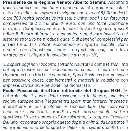
Presidente della Regione Veneto Alberto Stefani.
“Accanto a
questi numeri c’è una filiera economica straordinaria: solo il
distretto dello sportsystem trevigiano conta quasi 8.000 addetti,
oltre 700 realtà produttive tra sedi e unità locali e un fatturato
complessivo di 3,2 miliardi di euro, con una forte vocazione
all’export. Complessivamente, lo sport in Veneto genera quasi 8
miliardi di euro di impatto economico e ogni euro investito nel
sistema sportivo ne produce quasi 5 di benefici complessivi per
il territorio, tra valore economico e impatto sociale. Sono
numeri che dimostrano come lo sport sia oggi una leva
strategica di sviluppo, innovazione e attrattività
”.
“
Lo sport oggi non racconta soltanto risultati o competizioni, ma
anticipa trasformazioni economiche, sociali e culturali che
riguardano i territori e le comunità. Sport Business Forum nasce
per osservare questi cambiamenti e metterli in relazione con
imprese, istituzioni e persone
”, ha dichiarato
Paolo Possamai, direttore editoriale del Gruppo NEM
. “
È
naturale che il cuore della rassegna sia in Veneto, una delle
regioni europee dove il legame tra sport, manifattura, impresa e
innovazione è più profondo e riconoscibile. Qui convivono
eccellenze industriali, grandi eventi internazionali, cultura
sportiva diffusa e capacità di fare sistema. Le tappe di Treviso e
Belluno raccontano proprio questa doppia anima: da una parte il
valore economico dello sport e dello sportsystem, dall’altra la