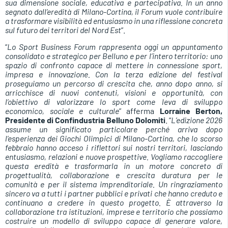
sua dimensione sociale, educativa e partecipativa. In un anno
segnato dall’eredità di Milano-Cortina, il Forum vuole contribuire
a trasformare visibilità ed entusiasmo in una riflessione concreta
sul futuro dei territori del Nord Est
”.
“
Lo Sport Business Forum rappresenta oggi un appuntamento
consolidato e strategico per Belluno e per l’intero territorio: uno
spazio di confronto capace di mettere in connessione sport,
impresa e innovazione. Con la terza edizione del festival
proseguiamo un percorso di crescita che, anno dopo anno, si
arricchisce di nuovi contenuti, visioni e opportunità, con
l’obiettivo di valorizzare lo sport come leva di sviluppo
economico, sociale e culturale
” afferma
Lorraine Berton,
Presidente di Confindustria Belluno Dolomiti
. “
L’edizione 2026
assume un significato particolare perché arriva dopo
l’esperienza dei Giochi Olimpici di Milano-Cortina, che lo scorso
febbraio hanno acceso i riflettori sui nostri territori, lasciando
entusiasmo, relazioni e nuove prospettive. Vogliamo raccogliere
questa eredità e trasformarla in un motore concreto di
progettualità, collaborazione e crescita duratura per le
comunità e per il sistema imprenditoriale. Un ringraziamento
sincero va a tutti i partner pubblici e privati che hanno creduto e
continuano a credere in questo progetto. È attraverso la
collaborazione tra istituzioni, imprese e territorio che possiamo
costruire un modello di sviluppo capace di generare valore,