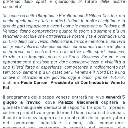
partendo dallo sport e guardando al futuro delle nostre
comunità
”.
“
Il successo delle Olimpiadi e Paralimpiadi di Milano-Cortina, ma
anche quelli delle atlete e atleti italiani in molte discipline e la
grande partecipazione a eventi come le maratone di Padova e di
Venezia, fanno comprendere quanto lo sport sia sempre più un
fenomeno sociale che attraversa le nostre vite e promuove una
cultura della convivenza, della salute, fisica e mentale. È una leva
dal grande valore anche economico, come dimostrano le migliaia
di imprese del nostro territorio attive nello sport business.
Grazie a un impegno corale, lo Sport Business Forum è un
appuntamento prezioso per dare consapevolezza e visibilità a
una ‘filiera’ fatta di esperienze, competenze e radicamento nel
territorio, sempre più un asset per il Veneto e il Nord Est e una
chiave di attrazione dei giovani, oggi e ancor più nel futuro
”,
dichiara
Paola Carron, Presidente di Confindustria Veneto
Est
.
Il programma delle tappe venete entrerà nel vivo
venerdì 5
giugno a Treviso
, dove
Palazzo Giacomelli
ospiterà la
giornata inaugurale dedicata al rapporto tra sport, impresa,
sistema produttivo e grandi brand. Dopo i saluti istituzionali,
il confronto si svilupperà attorno al ruolo dello sportsystem
nel panorama industriale italiano, alle competenze
necessarie per sostenere la crescita del settore, alla