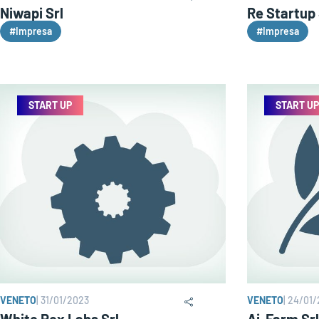
Niwapi Srl
Re Startup 
#Impresa
#Impresa
START UP
START UP
VENETO
|
31/01/2023
VENETO
|
24/01/
White Rex Labs Srl
Ai-Farm Srl