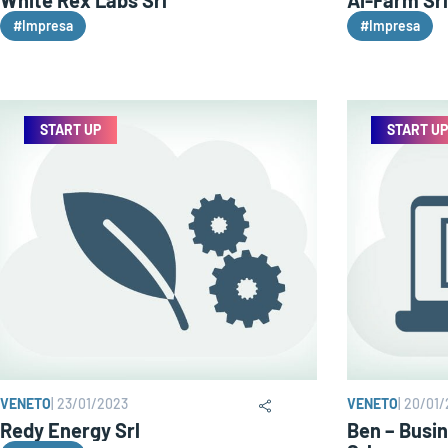
#Impresa
#Impresa
START UP
START UP
VENETO
|
23/01/2023
VENETO
|
20/01/
Redy Energy Srl
Ben – Busi