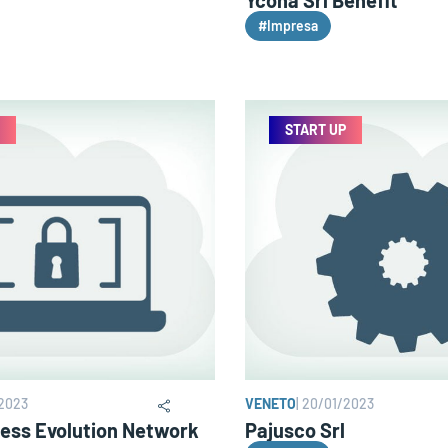
#Impresa
START UP
2023
VENETO
|
20/01/2023
ness Evolution Network
Pajusco Srl