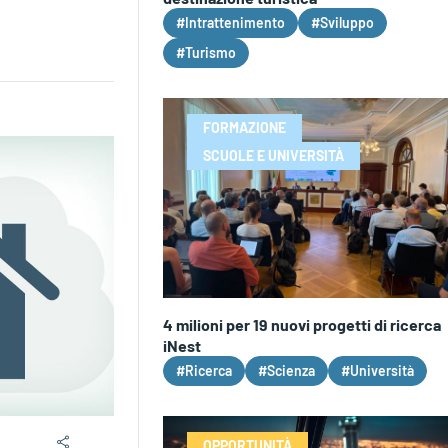
#Intrattenimento
#Sviluppo
#Turismo
FORMAZIONE
SCUOLE E UNIVERSITÀ
4 milioni per 19 nuovi progetti di ricerca
iNest
#Ricerca
#Scienza
#Università
OPPORTUNITÀ