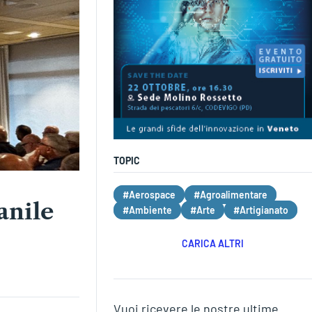
TOPIC
#Aerospace
#Agroalimentare
anile
#Ambiente
#Arte
#Artigianato
CARICA ALTRI
Vuoi ricevere le nostre ultime