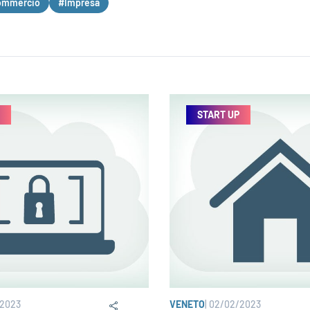
ommercio
#Impresa
START UP
/2023
VENETO
|
02/02/2023