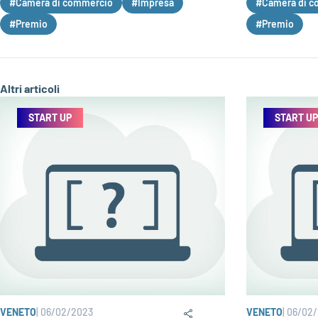
#Camera di commercio
#Impresa
#Camera di c
#Premio
#Premio
Altri articoli
START UP
START UP
VENETO
|
06/02/2023
VENETO
|
06/02