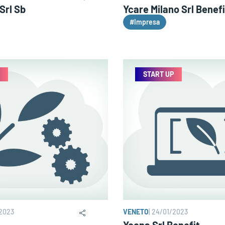
Srl Sb
Ycare Milano Srl Benefi
#Impresa
START UP
2023
VENETO
|
24/01/2023
Ycona Srl Benefit