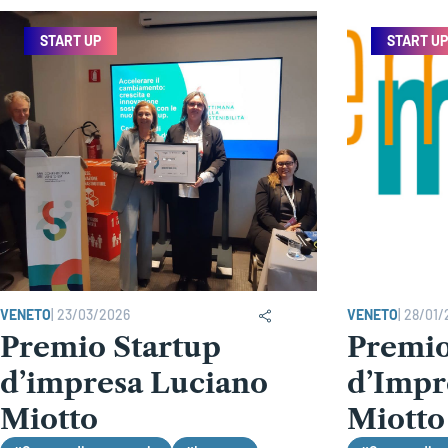
START UP
START UP
VENETO
|
23/03/2026
VENETO
|
28/01/
Premio Startup
Premio
d’impresa Luciano
d’Impr
Miotto
Miotto