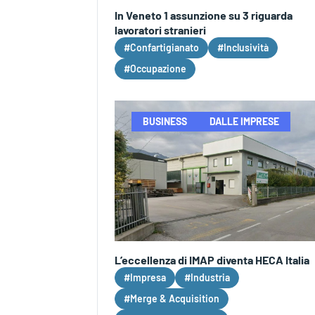
In Veneto 1 assunzione su 3 riguarda
lavoratori stranieri
#Confartigianato
#Inclusività
#Occupazione
BUSINESS
DALLE IMPRESE
L’eccellenza di IMAP diventa HECA Italia
#Impresa
#Industria
#Merge & Acquisition