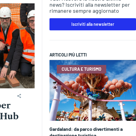
news? Iscriviti alla newsletter per
rimanere sempre aggiornato
Iscriviti alla newsletter
ARTICOLI PIÙ LETTI
CULTURA E TURISMO
per
 Hub
Gardaland: da parco divertimenti a
destinazione turistica