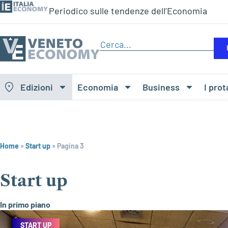
Periodico sulle tendenze dell’Economia
Edizioni
Economia
Business
I prot
Home
»
Start up
»
Pagina 3
Start up
In primo piano
START UP