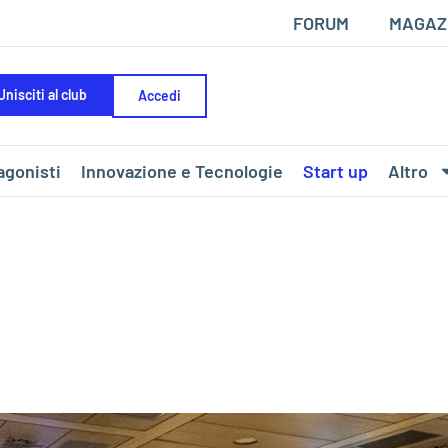
FORUM
MAGAZ
Unisciti al club
Accedi
agonisti
Innovazione e Tecnologie
Start up
Altro