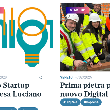
START UP
2026
VENETO
|
14/02/2025
 Startup
Prima pietra 
esa Luciano
nuovo Digital
#Digitale
#Impresa