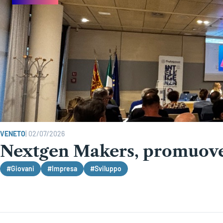
VENETO
|
02/07/2026
Nextgen Makers, promuover
#Giovani
#Impresa
#Sviluppo