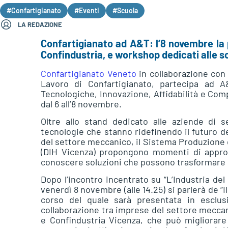
#Confartigianato
#Eventi
#Scuola
LA REDAZIONE
Confartigianato ad A&T: l’8 novembre la
Confindustria, e workshop dedicati alle s
Confartigianato Veneto
in collaborazione con 
Lavoro di Confartigianato, partecipa ad A
Tecnologiche, Innovazione, Affidabilità e Comp
dal 6 all’8 novembre.
Oltre allo stand dedicato alle aziende di 
tecnologie che stanno ridefinendo il futuro de
del settore meccanico, il Sistema Produzione d
(DIH Vicenza) propongono momenti di approf
conoscere soluzioni che possono trasformare l’
Dopo l’incontro incentrato su “L’Industria del 
venerdì 8 novembre (alle 14.25) si parlerà de “
corso del quale sarà presentata in esclusi
collaborazione tra imprese del settore meccan
e Confindustria Vicenza, che può migliorare l