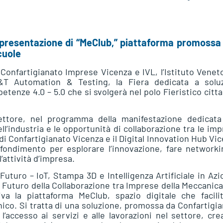
 presentazione di “MeClub,” piattaforma promossa
cuole
Confartigianato Imprese Vicenza e IVL, l’Istituto Venet
&T Automation & Testing, la Fiera dedicata a soluz
etenze 4.0 – 5.0 che si svolgerà nel polo Fieristico citt
settore, nel programma della manifestazione dedicata 
ll’industria e le opportunità di collaborazione tra le im
i Confartigianato Vicenza e il Digital Innovation Hub Vi
ondimento per esplorare l’innovazione, fare networki
attività d’impresa.
Futuro – IoT, Stampa 3D e Intelligenza Artificiale in Azi
Il Futuro della Collaborazione tra Imprese della Meccanica
va la piattaforma MeClub, spazio digitale che facilit
ico. Si tratta di una soluzione, promossa da Confartigi
’accesso ai servizi e alle lavorazioni nel settore, cr