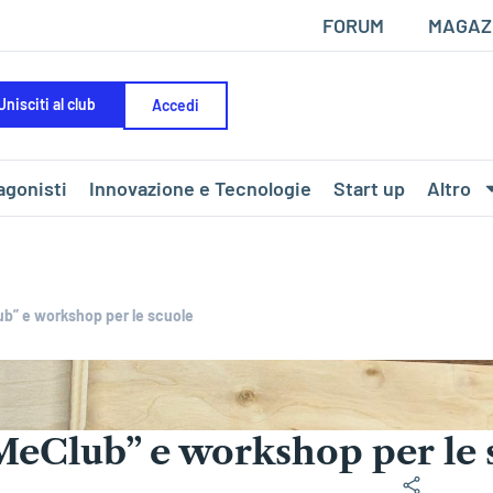
FORUM
MAGAZ
Unisciti al club
Accedi
agonisti
Innovazione e Tecnologie
Start up
Altro
ub” e workshop per le scuole
MeClub” e workshop per le 