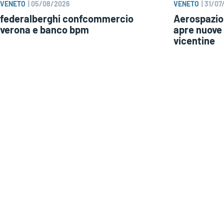
VENETO
|
05/08/2026
VENETO
|
31/07
federalberghi confcommercio
Aerospazio 
verona e banco bpm
apre nuove 
vicentine