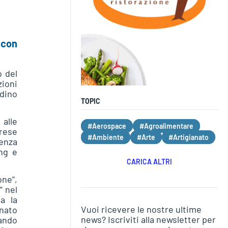
 con
o del
ioni
adino
TOPIC
alle
#Aerospace
#Agroalimentare
prese
#Ambiente
#Arte
#Artigianato
cenza
ng e
CARICA ALTRI
one”,
” nel
a la
Vuoi ricevere le nostre ultime
anato
news? Iscriviti alla newsletter per
eando