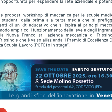
 Un’opportunità per espandere la rete aziendale e poten
tre proposti workshop di meccanica per le scuole medi
li studenti dalla prima alla terza media che si prefig
nti di un kit educativo che si ispira ai principi mecc
odo empirico il funzionamento delle leve e degli ingran
della Nuova Franco srl, azienda meccanica di Trissino
rissino e che è valso all’azienda il Premio di Eccellenza 
za Scuola-Lavoro (PCTO) o in stage”.