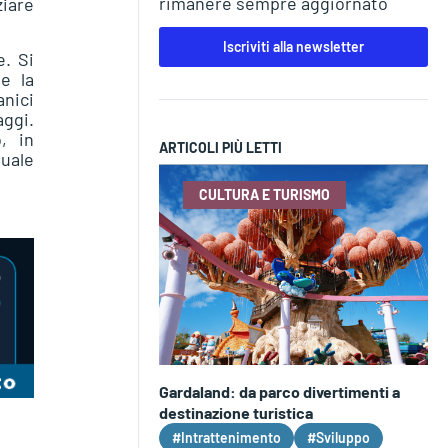
rimanere sempre aggiornato
ziare
Iscriviti alla newsletter
e. Si
ge la
anici
aggi.
, in
ARTICOLI PIÙ LETTI
Duale
CULTURA E TURISMO
Gardaland: da parco divertimenti a
destinazione turistica
#Intrattenimento
#Sviluppo