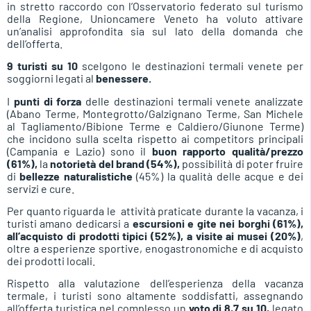
in stretto raccordo con l’Osservatorio federato sul turismo
della Regione, Unioncamere Veneto ha voluto attivare
un’analisi approfondita sia sul lato della domanda che
dell’offerta.
9 turisti su 10
scelgono le destinazioni termali venete per
soggiorni legati al
benessere.
I
punti di forza
delle destinazioni termali venete analizzate
(Abano Terme, Montegrotto/Galzignano Terme, San Michele
al Tagliamento/Bibione Terme e Caldiero/Giunone Terme)
che incidono sulla scelta rispetto ai competitors principali
(Campania e Lazio) sono il
buon rapporto qualità/prezzo
(61%),
la
notorietà del brand (54%),
possibilità di poter fruire
di
bellezze naturalistiche
(45%) la qualità delle acque e dei
servizi e cure.
Per quanto riguarda le attività praticate durante la vacanza, i
turisti amano dedicarsi a
escursioni e gite nei borghi (61%),
all’acquisto di prodotti tipici (52%), a visite ai musei (20%)
,
oltre a esperienze sportive, enogastronomiche e di acquisto
dei prodotti locali.
Rispetto alla valutazione dell’esperienza della vacanza
termale, i turisti sono altamente soddisfatti, assegnando
all’offerta turistica nel complesso un
voto di 8,7 su 10,
legato