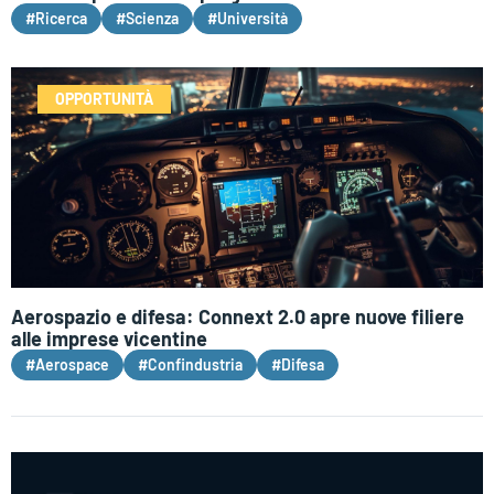
#Ricerca
#Scienza
#Università
OPPORTUNITÀ
Aerospazio e difesa: Connext 2.0 apre nuove filiere
alle imprese vicentine
#Aerospace
#Confindustria
#Difesa