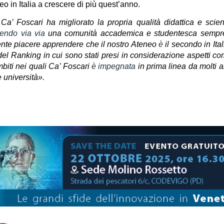
o in Italia a crescere di più quest’anno.
’ Foscari ha migliorato la propria qualità didattica e scient
uendo via via
una comunità accademica e studentesca sempr
ente piacere apprendere che il nostro Ateneo
è
il secondo in Ita
l Ranking in cui sono stati presi in considerazione aspetti co
ambiti nei quali Ca’ Foscari
è impegnata
in prima linea da molti a
e università».