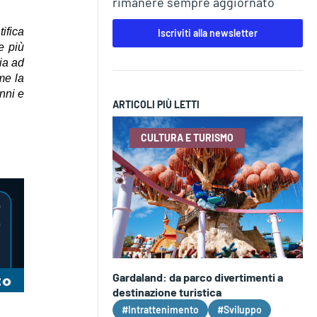
rimanere sempre aggiornato
ifica
Iscriviti alla newsletter
e più
lia ad
me la
nni e
ARTICOLI PIÙ LETTI
CULTURA E TURISMO
Gardaland: da parco divertimenti a
destinazione turistica
#Intrattenimento
#Sviluppo