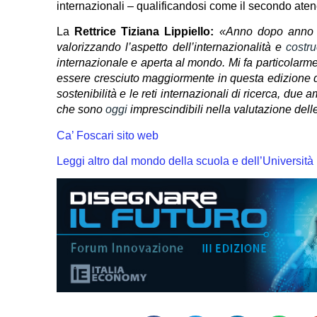
internazionali – qualificandosi come il secondo atene
La
Rettrice
Tiziana Lippiello:
«Anno dopo anno Ca
valorizzando l’aspetto dell’internazionalità e
costr
internazionale e aperta al mondo. Mi fa particolarm
essere cresciuto maggiormente in questa edizione de
sostenibilità e le reti internazionali di ricerca, due 
che sono
oggi
imprescindibili nella valutazione dell
Ca’ Foscari sito web
Leggi altro dal mondo della scuola e dell’Università