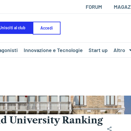
FORUM
MAGAZ
Unisciti al club
Accedi
agonisti
Innovazione e Tecnologie
Start up
Altro
rld University Ranking