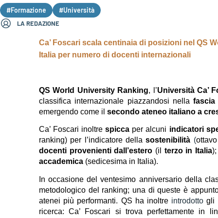
#Formazione
#Università
LA REDAZIONE
Ca’ Foscari scala centinaia di posizioni nel QS Wor
Italia per numero di docenti internazionali
QS World University Ranking
, l’
Università Ca’ F
classifica internazionale piazzandosi nella
fascia
emergendo come il
secondo ateneo italiano a cres
Ca’ Foscari inoltre
spicca
per alcuni
indicatori spe
ranking) per l’indicatore della
sostenibilità
(
ottavo
docenti provenienti dall’estero
(il
terzo in Italia
)
accademica
(sedicesima in Italia).
In occasione del ventesimo anniversario della clas
metodologico del ranking; una di queste è appunto l
atenei più performanti. QS ha inoltre
introdotto
gli
ricerca: Ca’ Foscari si trova perfettamente in li