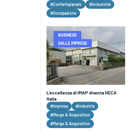
#Confartigianato
#Inclusività
#Occupazione
BUSINESS
DALLE IMPRESE
L’eccellenza di IMAP diventa HECA
Italia
#Impresa
#Industria
#Merge & Acquisition
#Merge & Acquisition