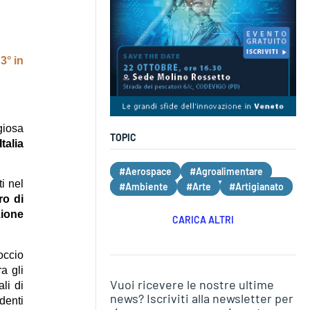
3° in
giosa
TOPIC
talia
#Aerospace
#Agroalimentare
i nel
#Ambiente
#Arte
#Artigianato
o di
zione
CARICA ALTRI
occio
a gli
Vuoi ricevere le nostre ultime
li di
news? Iscriviti alla newsletter per
denti