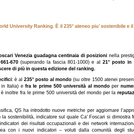
ld University Ranking. È il 235° ateneo piu’ sostenibile e il 
oscari Venezia guadagna centinaia di posizioni
nella presti
 661-670
(superando la fascia 801-1000) e al
21° posto in I
cere di più in questa edizione del ranking.
cifici
: è al
235° posto al mondo
(su oltre 1500 atenei present
 in Italia) e
fra le prime 500 università al mondo
per
numer
; è inoltre fra le prime 500 università del mondo per la
reputa
sifica, QS ha introdotto nuove metriche per aggiornare l’appr
a sostenibilità, indicatore sul quale Ca’ Foscari si dimostra fr
 indicatori dei risultati occupazionali e dei network internaziona
nea con i nuovi indicatori – voluti dalla comunità degli stu