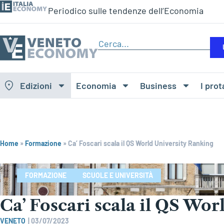
Periodico sulle tendenze dell’Economia
Edizioni
Economia
Business
I prot
Home
»
Formazione
»
Ca’ Foscari scala il QS World University Ranking
FORMAZIONE
SCUOLE E UNIVERSITÀ
Ca’ Foscari scala il QS Wo
VENETO
|
03/07/2023