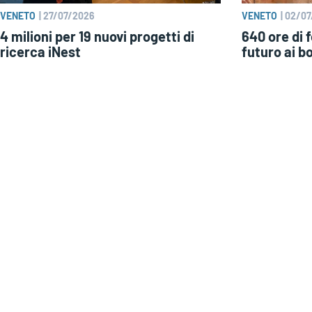
VENETO
|
27/07/2026
VENETO
|
02/07
4 milioni per 19 nuovi progetti di
640 ore di 
ricerca iNest
futuro ai b