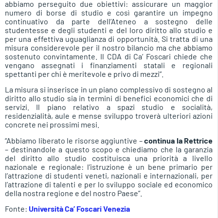
abbiamo perseguito due obiettivi: assicurare un maggior
numero di borse di studio e così garantire un impegno
continuativo da parte dell’Ateneo a sostegno delle
studentesse e degli studenti e del loro diritto allo studio e
per una effettiva uguaglianza di opportunità. Si tratta di una
misura considerevole per il nostro bilancio ma che abbiamo
sostenuto convintamente. Il CDA di Ca’ Foscari chiede che
vengano assegnati i finanziamenti statali e regionali
spettanti per chi è meritevole e privo di mezzi”.
La misura si inserisce in un piano complessivo di sostegno al
diritto allo studio sia in termini di benefici economici che di
servizi. Il piano relativo a spazi studio e socialità,
residenzialità, aule e mense sviluppo troverà ulteriori azioni
concrete nei prossimi mesi.
“Abbiamo liberato le risorse aggiuntive –
continua la Rettrice
– destinandole a questo scopo e chiediamo che la garanzia
del diritto allo studio costituisca una priorità a livello
nazionale e regionale: l’istruzione è un bene primario per
l’attrazione di studenti veneti, nazionali e internazionali, per
l’attrazione di talenti e per lo sviluppo sociale ed economico
della nostra regione e del nostro Paese”.
Fonte:
Università Ca’ Foscari Venezia