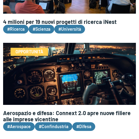
4 milioni per 19 nuovi progetti di ricerca iNest
#Ricerca
#Scienza
#Università
OPPORTUNITÀ
Aerospazio e difesa: Connext 2.0 apre nuove filiere
alle imprese vicentine
#Aerospace
#Confindustria
#Difesa