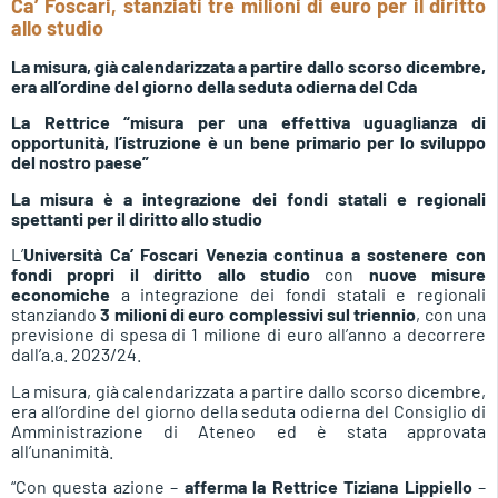
Ca’ Foscari, stanziati tre milioni di euro per il diritto
allo studio
La misura, già calendarizzata a partire dallo scorso dicembre,
era all’ordine del giorno della seduta odierna del Cda
La Rettrice “misura per una effettiva uguaglianza di
opportunità, l’istruzione è un bene primario per lo sviluppo
del nostro paese”
La misura è a integrazione dei fondi statali e regionali
spettanti per il diritto allo studio
L’
Università Ca’ Foscari Venezia
continua a sostenere con
fondi propri il diritto allo studio
con
nuove misure
economiche
a integrazione dei fondi statali e regionali
stanziando
3 milioni di euro complessivi sul triennio
, con una
previsione di spesa di 1 milione di euro all’anno a decorrere
dall’a.a. 2023/24.
La misura, già calendarizzata a partire dallo scorso dicembre,
era all’ordine del giorno della seduta odierna del Consiglio di
Amministrazione di Ateneo ed è stata approvata
all’unanimità.
“Con questa azione –
afferma la Rettrice Tiziana Lippiello
–