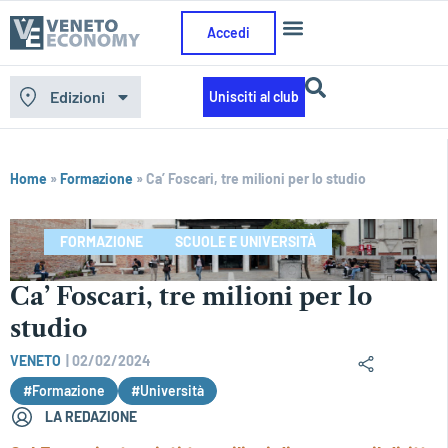
Accedi
Edizioni
Unisciti al club
Home
»
Formazione
»
Ca’ Foscari, tre milioni per lo studio
FORMAZIONE
SCUOLE E UNIVERSITÀ
Ca’ Foscari, tre milioni per lo
studio
VENETO
|
02/02/2024
#Formazione
#Università
LA REDAZIONE