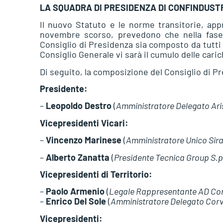
LA SQUADRA DI PRESIDENZA DI CONFINDUST
Il nuovo Statuto e le norme transitorie, ap
novembre scorso, prevedono che nella fase d
Consiglio di Presidenza sia composto da tutti
Consiglio Generale vi sarà il cumulo delle cari
Di seguito, la composizione del Consiglio di P
Presidente:
–
Leopoldo Destro
(
Amministratore Delegato Ari
Vicepresidenti Vicari:
–
Vincenzo Marinese
(
Amministratore Unico Sirai
–
Alberto Zanatta
(
Presidente Tecnica Group S.p
Vicepresidenti di Territorio:
–
Paolo Armenio
(
Legale Rappresentante AD Cons
–
Enrico Del Sole
(
Amministratore Delegato Corva
Vicepresidenti: