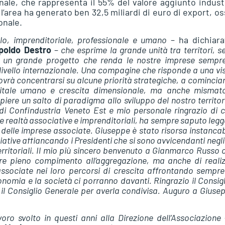
ale, che rappresenta il 55% del valore aggiunto indust
 l’area ha generato ben 32,5 miliardi di euro di export, oss
onale.
llo, imprenditoriale, professionale e umano
– ha dichiara
opoldo Destro
–
che esprime la grande unità tra territori, se
 di un grande progetto che renda le nostre imprese sempr
a livello internazionale. Una compagine che risponde a una vi
dovrà concentrarsi su alcune priorità strategiche, a comincia
 capitale umano e crescita dimensionale, ma anche mismat
iere un salto di paradigma allo sviluppo del nostro territor
i di Confindustria Veneto Est e mio personale ringrazio di 
 realtà associative e imprenditoriali, ha sempre saputo legg
i delle imprese associate. Giuseppe è stato risorsa instancab
ciative affiancando i Presidenti che si sono avvicendanti negli
rritoriali. Il mio più sincero benvenuto a Gianmarco Russo c
re pieno compimento all’aggregazione, ma anche di reali
associate nei loro percorsi di crescita affrontando sempr
onomia e la società ci porranno davanti. Ringrazio il Consigl
il Consiglio Generale per averla condivisa. Auguro a Giuse
oro svolto in questi anni alla Direzione dell’Associazione