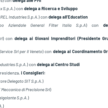
as
) con
delega alle PMI
x S.p.A.
) con
delega a Ricerca e Sviluppo
REL Industries S.p.A.
) con
delega all’Education
ppo Aziendale General Filter Italia S.p.A
) con
de
rl
) con
delega ai Giovani Imprenditori (Presidente Gr
ervice Srl per il Veneto
) con
delega al Coordinamento Gr
dustries S.p.A.
) con
delega al Centro Studi
Presidenza,
i Consiglieri:
ore Delegato SIT S.p.A.
)
eccanica di Precisione Srl
)
lgalante S.p.A.
)
A.
)