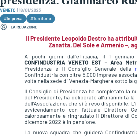
presidenza. Gianmarco Ru
VENETO
|
18/01/2023
#Impresa
#Territorio
LA REDAZIONE
Il Presidente Leopoldo Destro ha attribuit
Zanatta, Del Sole e Armenio –, agl
A pochi giorni dall’efficacia, il 1 gennai
CONFINDUSTRIA VENETO EST – Area Metrop
Presidenza e il Consiglio Generale della
Confindustria con oltre 5.000 imprese associat
volta nella sede di Venezia-Marghera sotto la 
Il Consiglio di Presidenza ha completato la n
del Presidente, ha deliberato all’unanimità 
dell’Associazione, che si è reso disponibile. L
avvicendamento con l’attuale Direttore Ge
calorosamente e ringraziato il Direttore di 
dicembre 2022 è in pensione.
La nuova squadra che guiderà Confindustria