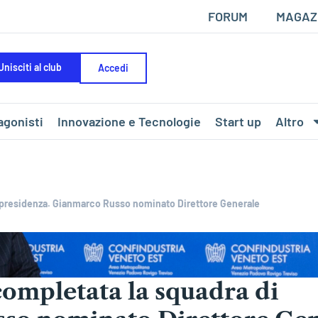
FORUM
MAGAZ
Unisciti al club
Accedi
agonisti
Innovazione e Tecnologie
Start up
Altro
i presidenza. Gianmarco Russo nominato Direttore Generale
completata la squadra di