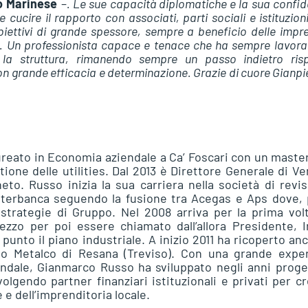
o Marinese
–
. Le sue capacità diplomatiche e la sua confi
e cucire il rapporto con associati, parti sociali e istituzion
biettivi di grande spessore, sempre a beneficio delle impr
e. Un professionista capace e tenace che ha sempre lavora
 la struttura, rimanendo sempre un passo indietro ris
on grande efficacia e determinazione. Grazie di cuore Gianpi
ureato in Economia aziendale a Ca’ Foscari con un master
tione delle utilities. Dal 2013 è Direttore Generale di V
neto. Russo inizia la sua carriera nella società di revi
nterbanca seguendo la fusione tra Acegas e Aps dove, 
strategie di Gruppo. Nel 2008 arriva per la prima vol
zo per poi essere chiamato dall’allora Presidente, I
unto il piano industriale. A inizio 2011 ha ricoperto anc
o Metalco di Resana (Treviso). Con una grande exper
iendale, Gianmarco Russo ha sviluppato negli anni proge
lgendo partner finanziari istituzionali e privati per c
 e dell’imprenditoria locale.