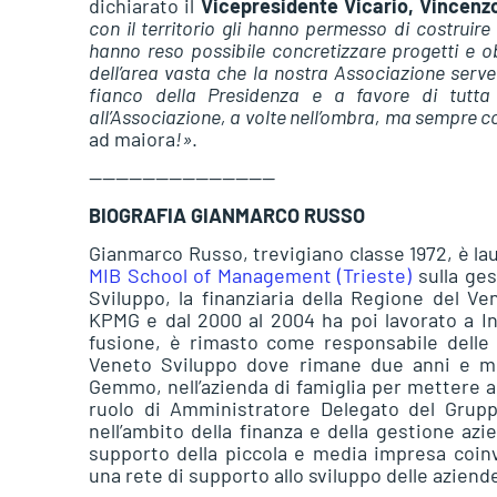
dichiarato il
Vicepresidente Vicario, Vincenz
con il territorio gli hanno permesso di costruire 
hanno reso possibile concretizzare progetti e o
dell’area vasta che la nostra Associazione serv
fianco della Presidenza e a favore di tutta
all’Associazione, a volte nell’ombra, ma sempre c
ad maiora
!»
.
——————————————
BIOGRAFIA GIANMARCO RUSSO
Gianmarco Russo, trevigiano classe 1972, è la
MIB School of Management (Trieste)
sulla ges
Sviluppo, la finanziaria della Regione del Ve
KPMG e dal 2000 al 2004 ha poi lavorato a I
fusione, è rimasto come responsabile delle 
Veneto Sviluppo dove rimane due anni e mez
Gemmo, nell’azienda di famiglia per mettere a p
ruolo di Amministratore Delegato del Grupp
nell’ambito della finanza e della gestione az
supporto della piccola e media impresa coinvo
una rete di supporto allo sviluppo delle aziende