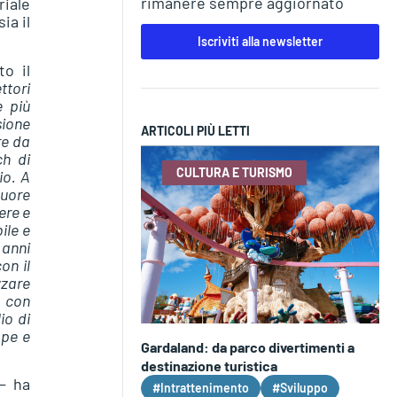
rimanere sempre aggiornato
riale
ia il
Iscriviti alla newsletter
to il
ttori
e più
sione
ARTICOLI PIÙ LETTI
re da
ch di
CULTURA E TURISMO
io. A
cuore
ere e
ile e
 anni
on il
zzare
e con
io di
ppe e
Gardaland: da parco divertimenti a
destinazione turistica
– ha
#Intrattenimento
#Sviluppo