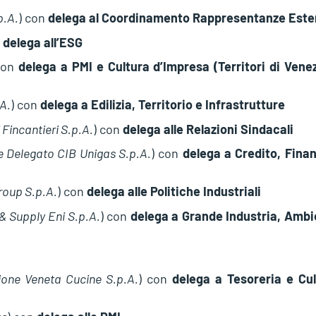
p.A.
) con
delega al Coordinamento Rappresentanze Este
n
delega all’ESG
con
delega a PMI e Cultura d’Impresa (Territori di Vene
A.
) con
delega a Edilizia, Territorio e Infrastrutture
 Fincantieri S.p.A.
) con
delega alle Relazioni Sindacali
e Delegato CIB Unigas S.p.A.
) con
delega a Credito, Fina
roup S.p.A.
) con
delega alle Politiche Industriali
& Supply Eni S.p.A.
) con
delega a Grande Industria, Ambi
ione Veneta Cucine S.p.A.
) con
delega a Tesoreria e Cul