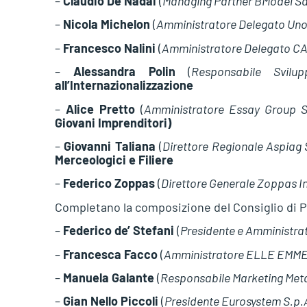
–
Claudio De Nadai
(
Managing Partner BModel S
–
Nicola Michelon
(
Amministratore Delegato Uno
–
Francesco Nalini
(
Amministratore Delegato CA
–
Alessandra Polin
(
Responsabile Svilu
all’Internazionalizzazione
–
Alice Pretto
(
Amministratore Essay Group S
Giovani Imprenditori)
–
Giovanni Taliana
(
Direttore Regionale Aspiag S
Merceologici e Filiere
–
Federico Zoppas
(
Direttore Generale Zoppas In
Completano la composizione del Consiglio di 
–
Federico de’ Stefani
(
Presidente e Amministrat
–
Francesca Facco
(
Amministratore ELLE EMME M
–
Manuela Galante
(
Responsabile Marketing Meta
–
Gian Nello Piccoli
(
Presidente Eurosystem S.p.