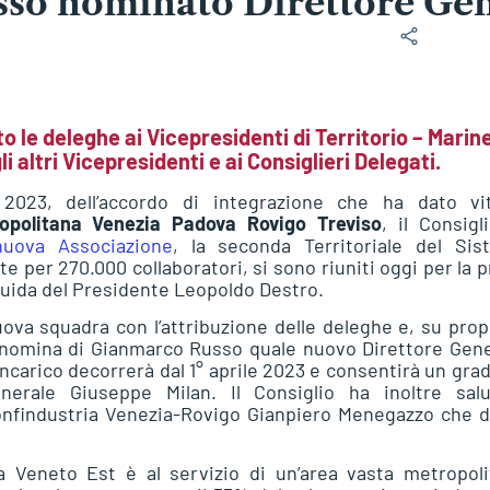
sso nominato Direttore Ge
o le deleghe ai Vicepresidenti di Territorio – Marin
i altri Vicepresidenti e ai Consiglieri Delegati.
o 2023, dell’accordo di integrazione che ha dato vi
olitana Venezia Padova Rovigo Treviso
, il Consigl
nuova Associazione
, la seconda Territoriale del Sis
e per 270.000 collaboratori, si sono riuniti oggi per la 
guida del Presidente Leopoldo Destro.
uova squadra con l’attribuzione delle deleghe e, su pro
la nomina di Gianmarco Russo quale nuovo Direttore Gen
’incarico decorrerà dal 1° aprile 2023 e consentirà un gra
nerale Giuseppe Milan. Il Consiglio ha inoltre salu
Confindustria Venezia-Rovigo Gianpiero Menegazzo che d
 Veneto Est è al servizio di un’area vasta metropoli