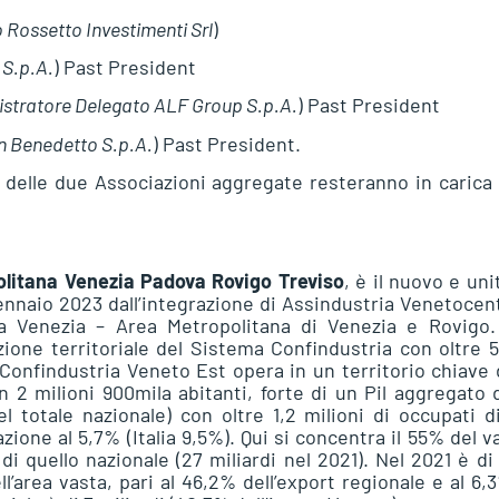
Rossetto Investimenti Srl
)
 S.p.A.
) Past President
istratore Delegato ALF Group S.p.A.
) Past President
n Benedetto S.p.A.
) Past President.
i delle due Associazioni aggregate resteranno in carica
olitana Venezia Padova Rovigo Treviso
, è il nuovo e uni
gennaio 2023 dall’integrazione di Assindustria Venetocen
a Venezia – Area Metropolitana di Venezia e Rovigo.
ione territoriale del Sistema Confindustria con oltre 
Confindustria Veneto Est opera in un territorio chiave 
n 2 milioni 900mila abitanti, forte di un Pil aggregato 
el totale nazionale) con oltre 1,2 milioni di occupati d
zione al 5,7% (Italia 9,5%). Qui si concentra il 55% del v
i quello nazionale (27 miliardi nel 2021). Nel 2021 è di
ll’area vasta, pari al 46,2% dell’export regionale e al 6,