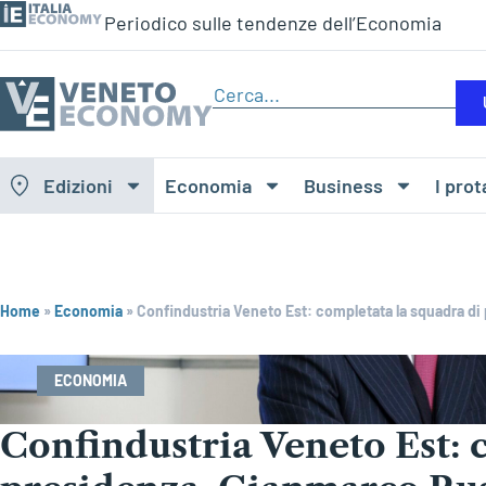
Periodico sulle tendenze dell’Economia
Edizioni
Economia
Business
I prot
Home
»
Economia
»
Confindustria Veneto Est: completata la squadra d
ECONOMIA
Confindustria Veneto Est: 