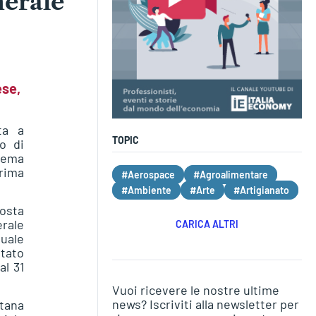
nerale
ese,
ta a
TOPIC
io di
tema
prima
#Aerospace
#Agroalimentare
#Ambiente
#Arte
#Artigianato
posta
erale
CARICA ALTRI
duale
tato
al 31
Vuoi ricevere le nostre ultime
news? Iscriviti alla newsletter per
tana