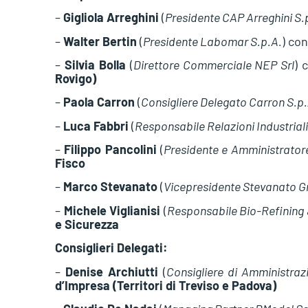
–
Gigliola Arreghini
(
Presidente CAP Arreghini S.
–
Walter Bertin
(
Presidente Labomar S.p.A.
) co
–
Silvia Bolla
(
Direttore Commerciale NEP Srl
) 
Rovigo)
–
Paola Carron
(
Consigliere Delegato Carron S.p.
–
Luca Fabbri
(
Responsabile Relazioni Industriali
–
Filippo Pancolini
(
Presidente e Amministrator
Fisco
–
Marco Stevanato
(
Vicepresidente Stevanato G
–
Michele Viglianisi
(
Responsabile Bio-Refining 
e Sicurezza
Consiglieri Delegati:
–
Denise Archiutti
(
Consigliere di Amministraz
d’Impresa (Territori di Treviso e Padova)