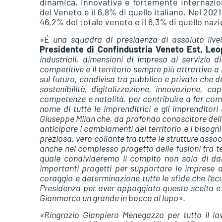
dinamica, innovativa e fortemente internazion
del Veneto e il 6,8% di quello italiano. Nel 2021
46,2% del totale veneto e il 6,3% di quello nazi
«È una squadra di presidenza di assoluto live
Presidente di Confindustria Veneto Est, Le
industriali, dimensioni di impresa al servizio
competitive e il territorio sempre più attrattivo 
sul futuro, condivisa tra pubblico e privato che 
sostenibilità, digitalizzazione, innovazione,
competenze e natalità, per contribuire a far comp
nome di tutte le imprenditrici e gli imprenditor
Giuseppe Milan che, da profondo conoscitore delle
anticipare i cambiamenti del territorio e i bisogn
preziosa, vero collante tra tutte le strutture asso
anche nel complesso progetto delle fusioni tra te
quale condivideremo il compito non solo di da
importanti progetti per supportare le imprese 
coraggio e determinazione tutte le sfide che l’ec
Presidenza per aver appoggiato questa scelta e 
Gianmarco un grande in bocca al lupo»
.
«Ringrazio Gianpiero Menegazzo per tutto il lav