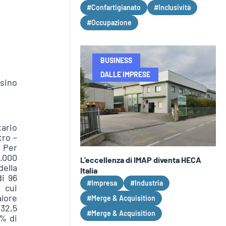
#Confartigianato
#Inclusività
#Occupazione
BUSINESS
DALLE IMPRESE
 sino
tario
tro –
 Per
5.000
L’eccellenza di IMAP diventa HECA
della
Italia
di 96
#Impresa
#Industria
i cui
alore
#Merge & Acquisition
 32,5
#Merge & Acquisition
3% di