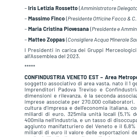
–
Iris Letizia Rossetto
(
Amministratore Delegato 
–
Massimo Finco
(
Presidente Officine Facco & C.
–
Maria Cristina Piovesana
(
Presidente e Ammin
–
Matteo Zoppas
(
Consigliere Acqua Minerale Sa
I Presidenti in carica dei Gruppi Merceologic
all’Assemblea del 2023.
*****
CONFINDUSTRIA VENETO EST
– Area Metrop
soggetto associativo di area vasta, nato il 1 
Imprenditori Padova Treviso e Confindustri
dimensioni e rilevanza, è la seconda associaz
imprese associate per 270.000 collaboratori. 
cultura d’impresa e dell’economia italiana, co
miliardi di euro, 325mila unità locali (5,1% d
400mila nell’industria, e un tasso di disoccupa
aggiunto manifatturiero del Veneto e il 6,8% d
miliardi di euro il valore delle esportazioni de