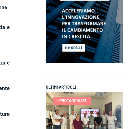
rne
zia e
nza e
ULTIMI ARTICOLI
ente
I PROTAGONISTI
tura