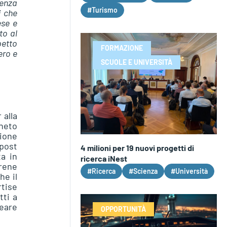
denza
#Turismo
i che
ese e
to al
petto
FORMAZIONE
ero e
SCUOLE E UNIVERSITÀ
 alla
eneto
sione
post
4 milioni per 19 nuovi progetti di
ta in
ricerca iNest
rene
#Ricerca
#Scienza
#Università
he il
tise
tti a
reare
OPPORTUNITÀ