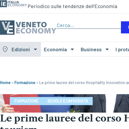
Periodico sulle tendenze dell’Economia
Edizioni
Economia
Business
I prot
Home
»
Formazione
»
Le prime lauree del corso Hospitality Innovation 
FORMAZIONE
SCUOLE E UNIVERSITÀ
Le prime lauree del corso 