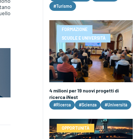
imono
stano
#Turismo
ello
FORMAZIONE
SCUOLE E UNIVERSITÀ
4 milioni per 19 nuovi progetti di
ricerca iNest
#Ricerca
#Scienza
#Università
OPPORTUNITÀ