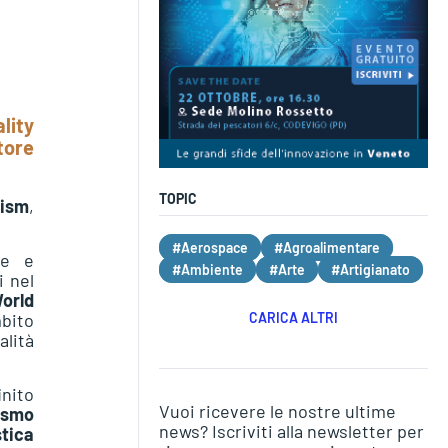
lity
tore
TOPIC
rism
,
#Aerospace
#Agroalimentare
le e
#Ambiente
#Arte
#Artigianato
i nel
orld
CARICA ALTRI
mbito
alità
inito
Vuoi ricevere le nostre ultime
ismo
news? Iscriviti alla newsletter per
stica