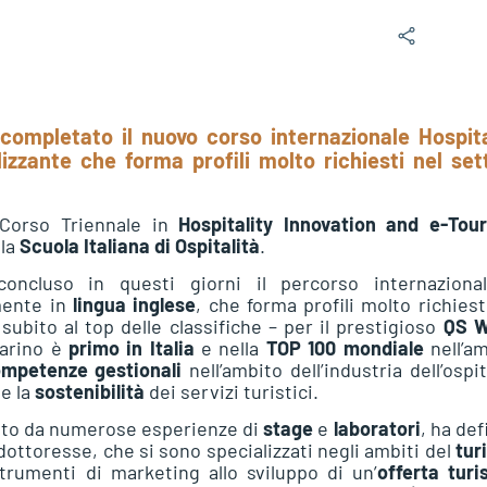
completato il nuovo corso internazionale Hospita
izzante che forma profili molto richiesti nel set
 Corso Triennale in
Hospitality Innovation and e-Tou
 la
Scuola Italiana di Ospitalità
.
oncluso in questi giorni il percorso internaziona
mente in
lingua inglese
, che forma profili molto richiest
Da subito al top delle classifiche – per il prestigioso
QS W
carino è
primo in Italia
e nella
TOP 100 mondiale
nell’a
mpetenze gestionali
nell’ambito dell’industria dell’ospit
e la
sostenibilità
dei servizi turistici.
ito da numerose esperienze di
stage
e
laboratori
, ha def
dottoresse, che si sono specializzati negli ambiti del
tur
umenti di marketing allo sviluppo di un’
offerta turi