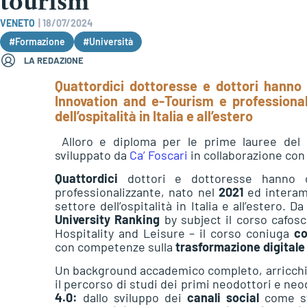
tourism
VENETO
|
18/07/2024
#Formazione
#Università
LA REDAZIONE
Quattordici dottoresse e dottori hanno 
Innovation and e-Tourism e professional
dell’ospitalità in Italia e all’estero
Alloro e diploma per le prime lauree del
sviluppato da
Ca’ Foscari
in collaborazione con
Quattordici
dottori e dottoresse hanno c
professionalizzante, nato nel
2021
ed intera
settore dell’ospitalità in Italia e all’estero. 
University Ranking
by subject il corso cafos
Hospitality and Leisure – il corso coniuga
co
con competenze sulla
trasformazione digitale
Un background accademico completo, arricch
il percorso di studi dei primi neodottori e neo
4.0:
dallo sviluppo dei
canali social
come str