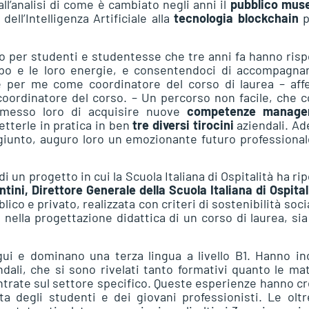
ll’analisi di come è cambiato negli anni il
pubblico mus
dell’Intelligenza Artificiale alla
tecnologia blockchain
p
 per studenti e studentesse che tre anni fa hanno ris
empo e le loro energie, e consentendoci di accompagnar
 per me come coordinatore del corso di laurea – aff
coordinatore del corso. – Un percorso non facile, che 
rmesso loro di acquisire nuove
competenze manager
metterle in pratica in ben
tre diversi tirocini
aziendali. A
giunto, auguro loro un emozionante futuro professiona
un progetto in cui la Scuola Italiana di Ospitalità ha ri
ntini, Direttore Generale della Scuola Italiana di Ospital
co e privato, realizzata con criteri di sostenibilità soci
e nella progettazione didattica di un corso di laurea, si
gui e dominano una terza lingua a livello B1. Hanno in
ali, che si sono rivelati tanto formativi quanto le ma
centrate sul settore specifico. Queste esperienze hanno c
ta degli studenti e dei giovani professionisti. Le olt