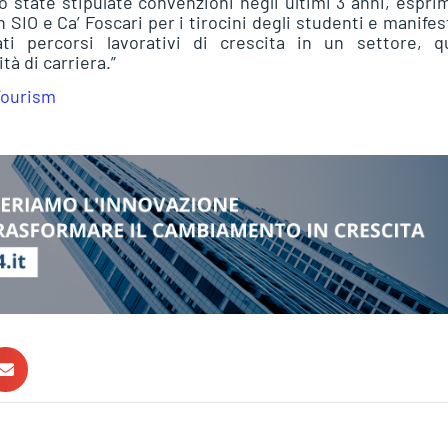
no state stipulate convenzioni negli ultimi 3 anni, espr
 SIO e Ca’ Foscari per i tirocini degli studenti e manife
ati percorsi lavorativi di crescita in un settore, qu
tà di carriera.”
-Tourism