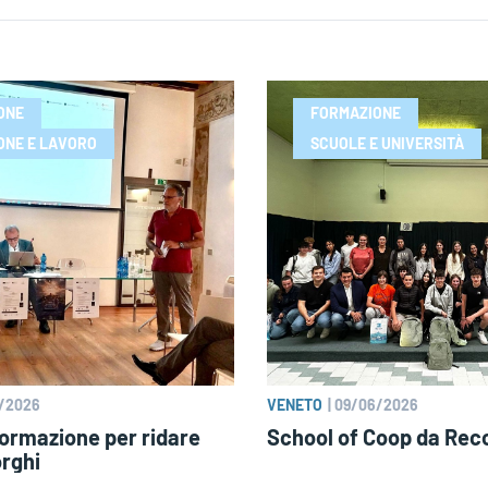
ONE
FORMAZIONE
ONE E LAVORO
SCUOLE E UNIVERSITÀ
/2026
VENETO
|
09/06/2026
formazione per ridare
School of Coop da Rec
orghi