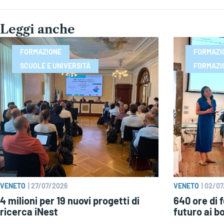
Leggi anche
FORMAZIONE
FORMAZI
SCUOLE E UNIVERSITÀ
FORMAZI
VENETO
|
27/07/2026
VENETO
|
02/07
4 milioni per 19 nuovi progetti di
640 ore di 
ricerca iNest
futuro ai b