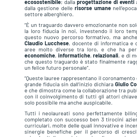
ecosostenibile
; dalla
progettazione di eventi
a
dalla gestione delle
risorse umane
nell’epoca 
settore alberghiero.
“È un traguardo davvero emozionante non solo
la loro fiducia in noi, investendo il loro t
questo nuovo percorso formativo, ma anche
Claudio Lucchese
, docente di informatica e 
aree molto diverse tra loro, e che ha pe
economiche
,
informatiche
,
relazionali
, e di 
che questo traguardo è stato finalmente rag
un felice futuro personale”.
“Queste lauree rappresentano il coronamento di 
grande fiducia sin dall’inizio dichiara
Giulio Co
e che dimostra come la collaborazione tra pubbli
con il coinvolgimento di tutti gli attori chiav
solo possibile ma anche auspicabile.
Tutti i neolaureati sono perfettamente bilin
completato con successo ben 3 tirocini aziend
curriculari, molte delle quali innovative e in
sinergie benefiche per il percorso di cresci