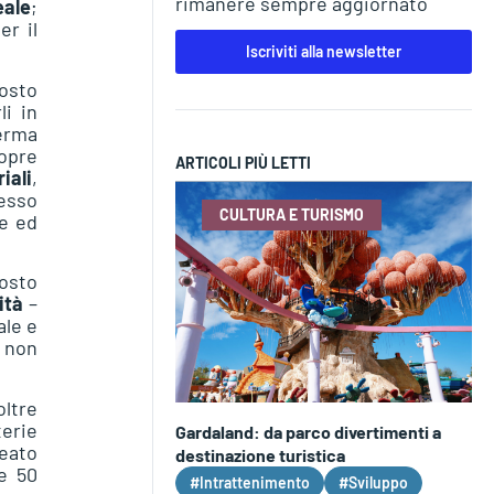
rimanere sempre aggiornato
eale
;
er il
Iscriviti alla newsletter
posto
li in
erma
copre
ARTICOLI PIÙ LETTI
iali
,
desso
CULTURA E TURISMO
le ed
posto
ità
–
ale e
a non
oltre
terie
Gardaland: da parco divertimenti a
reato
destinazione turistica
re 50
#Intrattenimento
#Sviluppo