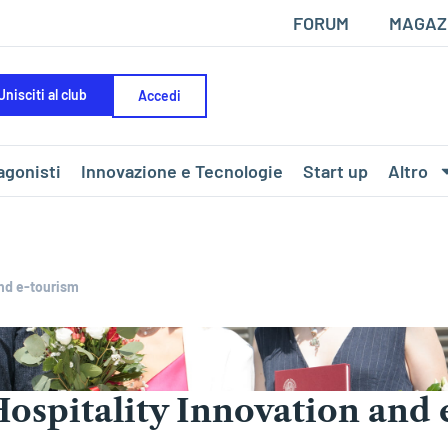
FORUM
MAGAZ
Unisciti al club
Accedi
agonisti
Innovazione e Tecnologie
Start up
Altro
and e-tourism
Hospitality Innovation and 