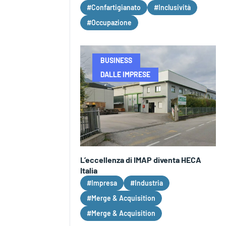
#Confartigianato
#Inclusività
#Occupazione
BUSINESS
DALLE IMPRESE
L’eccellenza di IMAP diventa HECA
Italia
#Impresa
#Industria
#Merge & Acquisition
#Merge & Acquisition