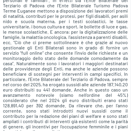
personali e familiari”. In effetti sia l’Ente Bilaterale del
Terziario di Padova che l’Ente Bilaterale Turismo Padova
Terme Euganee mettono a disposizione dei lavoratori premi
di natalità, contributi per le protesi, per figli disabili, per asili
nido e scuola materna, per i testi scolastici, le tasse
universitarie, i bonus cultura e sport, le bollette di luce e gas,
le mense scolastiche. E ancora: per la digitalizzazione delle
famiglie, la malattia oncologica, l’assistenza a parenti disabili,
ecc. “Ciò che ci preme sottolineare è che grazie al nuovo
gestionale gli Enti Bilaterali sono in grado di fornire un
servizio “full online” che consente l’invio delle richieste e un
monitoraggio dello stato delle domande comodamente da
casa”. Naturalmente sono i lavoratori i maggiori destinatari
delle provvidenze degli Enti, ma anche le aziende possono
beneficiare di sostegni per interventi in campi specifici. In
particolare, l’Ente Bilaterale del Terziario di Padova, sempre
nel corso del 2025, ha erogato sussidi alle aziende 187.140,20
euro distribuiti su 441 domande. Anche in questo caso un
avanzamento notevole (siamo nell’ordine del 45%)
considerato che nel 2024 gli euro distribuiti erano stati
128.891,40 per 392 domande. Da rilevare che, per l’anno
corrente, sono stati introdotti nuovi sussidi come il
contributo per la redazione dei piani di welfare e sono stati
ampliati i contributi di interventi già esistenti come la parità
di genere, gli incentivi per l’occupazione femminile e i piani