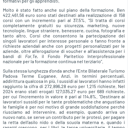
formativi per gli apprendisti.
Molto è stato fatto anche sul piano della formazione. Ben
422.461,56 euro sono stati destinati alla realizzazione di 158
corsi con un incremento pari al 37,5%. “Si tratta di corsi
completamente gratuiti su sicurezza, marketing, nuove
tecnologie, lingue straniere, benessere, cucina, fotografia e
tanto altro. Corsi che consentono la partecipazione dei
singoli lavoratori per interesse personale o fanno fronte a
richieste aziendali anche con progetti personalizzati per le
aziende, oltre all’erogazione di voucher e all’assistenza per i
bandi di
For.Te
, il Fondo Paritetico Interprofessionale
nazionale per la formazione continua nel terziario”.
Sulla stessa lunghezza d’onda anche l’Ente Bilaterale Turismo
Padova Terme Euganee. Anzi, in termini percentuali,
addirittura qualcosa in più. I sussidi ai lavoratori hanno infatti
raggiunto la cifra di 272.896,28 euro per 1.215 richieste. Nel
2024 erano stati erogati 127.035,27 euro per 689 richieste,
per cui l’incremento in valore è pari al 114,8%. “Destinare ai
lavoratori sussidi per le tante problematiche che angustiano
le famiglie è per noi motivo di grande soddisfazione perchè
riusciamo ad intervenire, ad esempio, quando arriva un
nuovo nato, se serve un contributo per le protesi, per pagare
la retta dell’asilo nido o della scuola materna e, quando i
ragazzi crescono, per i libri, le tasse universitarie, il tempo