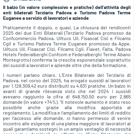
Il balzo (in valore complessivo e pratiche) dell’attività degli
enti bilaterali Terziario Padova e Turismo Padova Terme
Euganee a servizio di lavoratori e aziende
Praticamente il doppio, o quasi. La chiusura dei rendiconti
2025 dei due Enti Bilaterali (Terziario Padova promosso da
Confcommercio Padova, Uiltucs Uil, Fisascat Cisl e Filcams
Cgil e Turismo Padova Terme Euganee promosso da Appe,
Uiltucs Uil, Fisascat Cisl, Filcams Cgil, Fiavet, Faita, Padova
Hotels Federalberghi Confcom e Federalberghi Terme Abano
Montegrotto) conferma la crescita esponenziale soprattutto
dei sussidi a lavoratori e aziende oltre che della formazione.
I numeri parlano chiaro. L’Ente Bilaterale del Terziario di
Padova, nel corso del 2025, ha erogato sussidi ai lavoratori
per 1.128.309,42 euro distribuiti su 4.631 pratiche. Un balzo in
avanti di grande rilevanza visto che nel 2024 i sussidi
avevano raggiunto la cifra di 648.150,50 euro per 2.865
domande (in valore +74%). “Il notevole aumento è stato reso
possibile anche grazie alla modifica apportata al
regolamento. La modifica e l’ampliamento dei limiti di reddito
per l’accesso alle domande, ci hanno permesso di venire
incontro alle esigenze di una platea maggiore di lavoratori ai
quali garantiamo sostegni in un ampio ventaglio di necessità