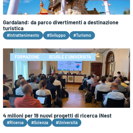
Gardaland: da parco divertimenti a destinazione
turistica
#Intrattenimento
#Sviluppo
#Turismo
FORMAZIONE
SCUOLE E UNIVERSITÀ
4 milioni per 19 nuovi progetti di ricerca iNest
#Ricerca
#Scienza
#Università