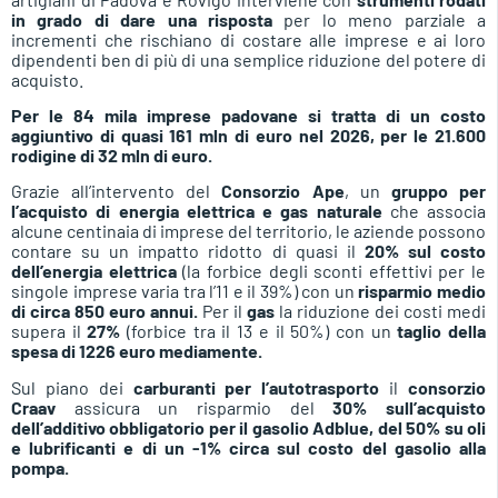
in grado di dare una risposta
per lo meno parziale a
incrementi che rischiano di costare alle imprese e ai loro
dipendenti ben di più di una semplice riduzione del potere di
acquisto.
Per le 84 mila imprese padovane si tratta di un costo
aggiuntivo di quasi 161 mln di euro nel 2026, per le 21.600
rodigine di 32 mln di euro.
Grazie all’intervento del
Consorzio Ape
, un
gruppo per
l’acquisto di energia elettrica e gas naturale
che associa
alcune centinaia di imprese del territorio, le aziende possono
contare su un impatto ridotto di quasi il
20% sul costo
dell’energia elettrica
(la forbice degli sconti effettivi per le
singole imprese varia tra l’11 e il 39%) con un
risparmio medio
di circa 850 euro annui.
Per il
gas
la riduzione dei costi medi
supera il
27%
(forbice tra il 13 e il 50%) con un
taglio della
spesa di 1226 euro mediamente.
Sul piano dei
carburanti per l’autotrasporto
il
consorzio
Craav
assicura un risparmio del
30% sull’acquisto
dell’additivo obbligatorio per il gasolio Adblue, del 50% su oli
e lubrificanti e di un -1% circa sul costo del gasolio alla
pompa.