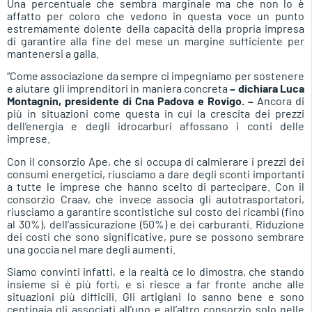
Una percentuale che sembra marginale ma che non lo è
affatto per coloro che vedono in questa voce un punto
estremamente dolente della capacità della propria impresa
di garantire alla fine del mese un margine sufficiente per
mantenersi a galla.
“Come associazione da sempre ci impegniamo per sostenere
e aiutare gli imprenditori in maniera concreta
– dichiara Luca
Montagnin, presidente di Cna Padova e Rovigo. –
Ancora di
più in situazioni come questa in cui la crescita dei prezzi
dell’energia e degli idrocarburi affossano i conti delle
imprese.
Con il consorzio Ape, che si occupa di calmierare i prezzi dei
consumi energetici, riusciamo a dare degli sconti importanti
a tutte le imprese che hanno scelto di partecipare. Con il
consorzio Craav, che invece associa gli autotrasportatori,
riusciamo a garantire scontistiche sul costo dei ricambi (fino
al 30%), dell’assicurazione (50%) e dei carburanti. Riduzione
dei costi che sono significative, pure se possono sembrare
una goccia nel mare degli aumenti.
Siamo convinti infatti, e la realtà ce lo dimostra, che stando
insieme si è più forti, e si riesce a far fronte anche alle
situazioni più difficili. Gli artigiani lo sanno bene e sono
centinaia gli associati all’uno e all’altro consorzio solo nelle