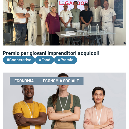
Premio per giovani imprenditori acquicoli
#Cooperative
#Food
#Premio
ECONOMIA
ECONOMIA SOCIALE