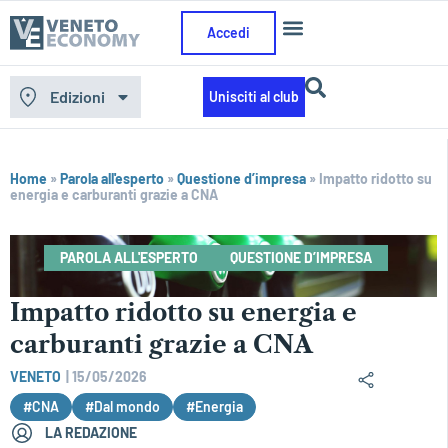
Accedi
Edizioni
Unisciti al club
Home
»
Parola all'esperto
»
Questione d’impresa
»
Impatto ridotto su
energia e carburanti grazie a CNA
PAROLA ALL'ESPERTO
QUESTIONE D’IMPRESA
Impatto ridotto su energia e
carburanti grazie a CNA
VENETO
|
15/05/2026
#CNA
#Dal mondo
#Energia
LA REDAZIONE