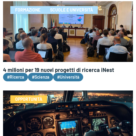
FORMAZIONE
SCUOLE E UNIVERSITÀ
4 milioni per 19 nuovi progetti di ricerca iNest
#Ricerca
#Scienza
#Università
OPPORTUNITÀ