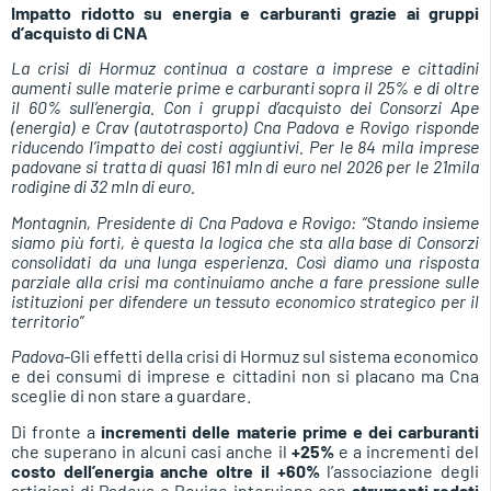
Impatto ridotto su energia e carburanti grazie ai gruppi
d’acquisto di CNA
La crisi di Hormuz continua a costare a imprese e cittadini
aumenti sulle materie prime e carburanti sopra il 25% e di oltre
il 60% sull’energia. Con i gruppi d’acquisto dei Consorzi Ape
(energia) e Crav (autotrasporto) Cna Padova e Rovigo risponde
riducendo l’impatto dei costi aggiuntivi.
Per le 84 mila imprese
padovane si tratta di quasi 161 mln di euro nel 2026 per le 21mila
rodigine di 32 mln di euro.
Montagnin, Presidente di Cna Padova e Rovigo: “Stando insieme
siamo più forti, è questa la logica che sta alla base di Consorzi
consolidati da una lunga esperienza. Così diamo una risposta
parziale alla crisi ma continuiamo anche a fare pressione sulle
istituzioni per difendere un tessuto economico strategico per il
territorio”
Padova-
Gli effetti della crisi di Hormuz sul sistema economico
e dei consumi di imprese e cittadini non si placano ma Cna
sceglie di non stare a guardare.
Di fronte a
incrementi delle materie prime e dei carburanti
che superano in alcuni casi anche il
+25%
e a incrementi del
costo dell’energia anche oltre il +60%
l’associazione degli
artigiani di Padova e Rovigo interviene con
strumenti rodati