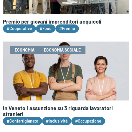
Premio per giovani imprenditori acquicoli
#Cooperative
#Food
#Premio
ECONOMIA
ECONOMIA SOCIALE
In Veneto 1 assunzione su 3 riguarda lavoratori
stranieri
#Confartigianato
#Inclusività
#Occupazione