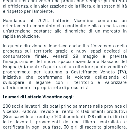
negli ultimi anni verso una produzione sempre più attenta
all’efficienza, alla valorizzazione della filiera, alla sostenibilità
e rispetto per l’ambiente.
Guardando al 2026, Latterie Vicentine conferma un
orientamento improntato alla continuità e alla crescita, con
un’attenzione costante alle dinamiche di un mercato in
rapida evoluzione.
In questa direzione si inserisce anche il rafforzamento della
presenza sul territorio grazie a nuovi spazi dedicati al
consumatore finale: venerdì 29 maggio è prevista
l’inaugurazione del nuovo spaccio aziendale a Bassano del
Grappa (VI), mentre l’apertura di un ulteriore punto vendita è
programmata per l’autunno a Castelfranco Veneto (TV).
Iniziative che confermano la volontà dell’azienda di
sviluppare il legame con il territorio e valorizzare
ulteriormente la propria rete di prossimità.
I numeri di Latterie Vicentine oggi:
200 soci allevatori, dislocati principalmente nelle province di
Vicenza, Padova, Treviso e Trento. 2 stabilimenti produttivi
(Bressanvido e Trento) e 140 dipendenti. 128 milioni di litri di
latte lavorati, provenienti da una filiera controllata e
certificata in ogni sua fase. 30 giri di raccolta giornaliera.