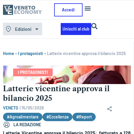
Accedi
Edizioni
Unisciti al club
Home
»
I protagonisti
»
Latterie vicentine approva il bilancio 2025
I PROTAGONISTI
Latterie vicentine approva il
bilancio 2025
VENETO
|
15/05/2026
#Agroalimentare
#Eccellenza
#Report
LA REDAZIONE
Latterie Vicentine approva il bilancio 2025: fatturato a 128