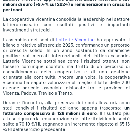
milioni di euro (+9,4% sul 2024) e remunerazione in crescita
per i soci
La cooperativa vicentina consolida la leadership nel settore
lattiero-caseario con risultati positivi e importanti
investimenti strategici.
L’assemblea dei soci di
Latterie Vicentine
ha approvato il
bilancio relativo all’esercizio 2025, confermando un percorso
di crescita solido. In un anno sostenuto da dinamiche
positive sui mercati internazionali del lattiero-caseario,
Latterie Vicentine sottolinea come i risultati ottenuti non
fossero comunque scontati, ma frutto di un percorso di
consolidamento della cooperativa e di una gestione
orientata alla continuità. Ancora una volta, la cooperativa
vicentina ha saputo valorizzare al meglio il latte delle 200
aziende agricole associate dislocate tra le province di
Vicenza, Padova, Treviso e Trento.
Durante l’incontro, alla presenza dei soci allevatori, sono
stati condivisi i risultati dell’anno appena trascorso:
un
fatturato complessivo di 128 milioni di euro
. Il risultato più
atteso riguarda la remunerazione del latte: il dividendo soci è
salito a 70,10 €/Hl, segnando un incremento rispetto ai 65,16
€/Hl dell’esercizio precedente.