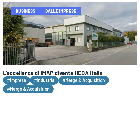
BUSINESS
DALLE IMPRESE
L’eccellenza di IMAP diventa HECA Italia
#Impresa
#Industria
#Merge & Acquisition
#Merge & Acquisition