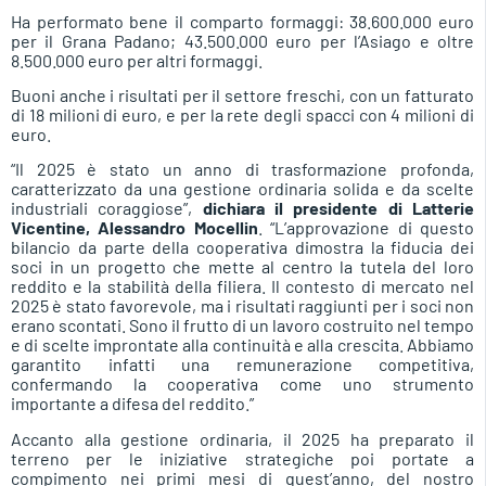
Ha performato bene il comparto formaggi: 38.600.000 euro
per il Grana Padano; 43.500.000 euro per l’Asiago e oltre
8.500.000 euro per altri formaggi.
Buoni anche i risultati per il settore freschi, con un fatturato
di 18 milioni di euro, e per la rete degli spacci con 4 milioni di
euro.
“Il 2025 è stato un anno di trasformazione profonda,
caratterizzato da una gestione ordinaria solida e da scelte
industriali coraggiose”,
dichiara il presidente di Latterie
Vicentine, Alessandro Mocellin
. “L’approvazione di questo
bilancio da parte della cooperativa dimostra la fiducia dei
soci in un progetto che mette al centro la tutela del loro
reddito e la stabilità della filiera. Il contesto di mercato nel
2025 è stato favorevole, ma i risultati raggiunti per i soci non
erano scontati. Sono il frutto di un lavoro costruito nel tempo
e di scelte improntate alla continuità e alla crescita. Abbiamo
garantito infatti una remunerazione competitiva,
confermando la cooperativa come uno strumento
importante a difesa del reddito.”
Accanto alla gestione ordinaria, il 2025 ha preparato il
terreno per le iniziative strategiche poi portate a
compimento nei primi mesi di quest’anno, del nostro