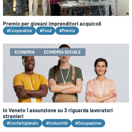
Premio per giovani imprenditori acquicoli
#Cooperative
#Food
#Premio
ECONOMIA
ECONOMIA SOCIALE
In Veneto 1 assunzione su 3 riguarda lavoratori
stranieri
#Confartigianato
#Inclusività
#Occupazione