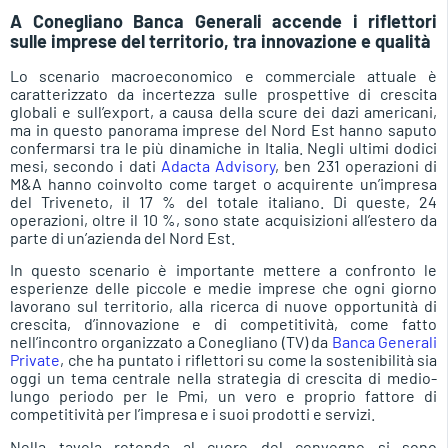
A Conegliano Banca Generali accende i riflettori
sulle imprese del territorio, tra innovazione e qualità
Lo scenario macroeconomico e commerciale attuale è
caratterizzato da incertezza sulle prospettive di crescita
globali e sull’export, a causa della scure dei dazi americani,
ma in questo panorama imprese del Nord Est hanno saputo
confermarsi tra le più dinamiche in Italia. Negli ultimi dodici
mesi, secondo i dati
Adacta Advisory
, ben 231 operazioni di
M&A hanno coinvolto come target o acquirente un’impresa
del Triveneto, il 17 % del totale italiano. Di queste, 24
operazioni, oltre il 10 %, sono state acquisizioni all’estero da
parte di un’azienda del Nord Est.
In questo scenario è importante mettere a confronto le
esperienze delle piccole e medie imprese che ogni giorno
lavorano sul territorio, alla ricerca di nuove opportunità di
crescita, d’innovazione e di competitività, come fatto
nell’incontro organizzato a Conegliano (TV) da
Banca Generali
Private
, che ha puntato i riflettori su come la sostenibilità sia
oggi un tema centrale nella strategia di crescita di medio-
lungo periodo per le Pmi, un vero e proprio fattore di
competitività per l’impresa e i suoi prodotti e servizi.
Nella tavola rotonda al cuore del convegno si sono