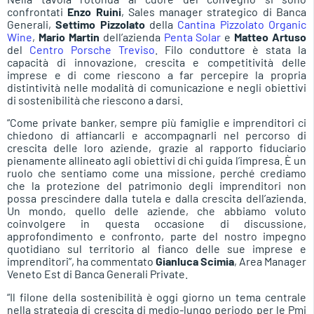
confrontati
Enzo Ruini
, Sales manager strategico di Banca
Generali,
Settimo Pizzolato
della
Cantina Pizzolato Organic
Wine
,
Mario Martin
dell’azienda
Penta Solar
e
Matteo Artuso
del
Centro Porsche Treviso
. Filo conduttore è stata la
capacità di innovazione, crescita e competitività delle
imprese e di come riescono a far percepire la propria
distintività nelle modalità di comunicazione e negli obiettivi
di sostenibilità che riescono a darsi.
“Come private banker, sempre più famiglie e imprenditori ci
chiedono di affiancarli e accompagnarli nel percorso di
crescita delle loro aziende, grazie al rapporto fiduciario
pienamente allineato agli obiettivi di chi guida l’impresa. È un
ruolo che sentiamo come una missione, perché crediamo
che la protezione del patrimonio degli imprenditori non
possa prescindere dalla tutela e dalla crescita dell’azienda.
Un mondo, quello delle aziende, che abbiamo voluto
coinvolgere in questa occasione di discussione,
approfondimento e confronto, parte del nostro impegno
quotidiano sul territorio al fianco delle sue imprese e
imprenditori”, ha commentato
Gianluca Scimia
, Area Manager
Veneto Est di Banca Generali Private.
“Il filone della sostenibilità è oggi giorno un tema centrale
nella strategia di crescita di medio-lungo periodo per le Pmi