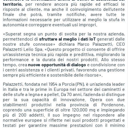
territorio,
per rendere ancora più rapide ed efficaci le
risposte al cliente, ma anche il coinvolgimento dell’utente
finale che potrà, tramite notifiche, avere tutte le
informazioni necessarie per utilizzare al meglio la stufa in
autonomia e correggere eventuali usi impropri.
«Superat segna un punto di svolta per la nostra azienda,
permettendoci di
sfruttare al meglio i dati IoT
generati dalle
nostre stufe connesse» dichiara Marco Palazzetti, CEO
Palazzetti Lelio Spa. «Questo progetto ci consente di offrire
un’assistenza tecnica più rapida e predittiva, migliorando la
performance e la durata dei nostri prodotti. Allo stesso
tempo, crea
nuove opportunità di dialogo
e condivisione con
i centri assistenza e i clienti privati, favorendo una gestione
sempre più efficiente e sostenibile delle risorse».
Palazzetti, fondata nel 1954 a Porcia (PN), è un’azienda leader
in Italia e tra le prime in Europa nel settore dei caminetti e
delle stufe a legna e a pellet. Da 70 anni, l’azienda si distingue
per la sua capacità di innovazione. Opera con due
stabilimenti produttivi nella provincia di Pordenone,
coprendo una superficie di oltre 120.000 mq e impiegando
più di 200 addetti. Il suo impegno nel rispondere alle
normative europee si riflette nei suoi prodotti progettati e
testati per garantire massime prestazioni con il minimo