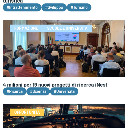
turistica
#Intrattenimento
#Sviluppo
#Turismo
FORMAZIONE
SCUOLE E UNIVERSITÀ
4 milioni per 19 nuovi progetti di ricerca iNest
#Ricerca
#Scienza
#Università
OPPORTUNITÀ