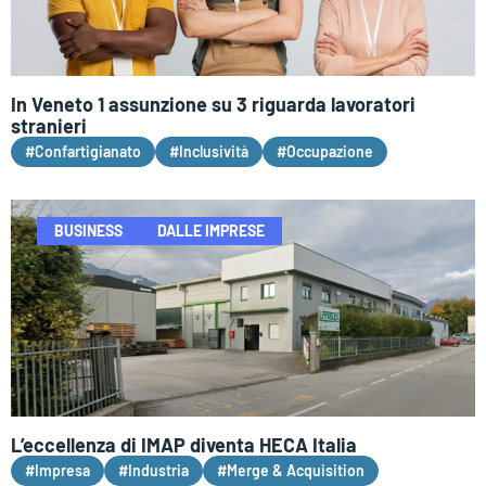
In Veneto 1 assunzione su 3 riguarda lavoratori
stranieri
#Confartigianato
#Inclusività
#Occupazione
BUSINESS
DALLE IMPRESE
L’eccellenza di IMAP diventa HECA Italia
#Impresa
#Industria
#Merge & Acquisition