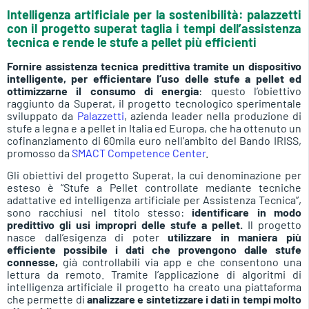
Intelligenza artificiale per la sostenibilità: palazzetti
con il progetto superat taglia i tempi dell’assistenza
tecnica e rende le stufe a pellet più efficienti
Fornire assistenza tecnica predittiva tramite un dispositivo
intelligente, per efficientare l’uso delle stufe a pellet ed
ottimizzarne il consumo di energia
: questo l’obiettivo
raggiunto da Superat, il progetto tecnologico sperimentale
sviluppato da
Palazzetti
, azienda leader nella produzione di
stufe a legna e a pellet in Italia ed Europa, che ha ottenuto un
cofinanziamento di 60mila euro nell’ambito del Bando IRISS,
promosso da
SMACT Competence Center
.
Gli obiettivi del progetto Superat, la cui denominazione per
esteso è “Stufe a Pellet controllate mediante tecniche
adattative ed intelligenza artificiale per Assistenza Tecnica”,
sono racchiusi nel titolo stesso:
identificare in modo
predittivo gli usi impropri delle stufe a pellet.
Il progetto
nasce dall’esigenza di poter
utilizzare in maniera più
efficiente possibile i dati che provengono dalle stufe
connesse,
già controllabili via app e che consentono una
lettura da remoto. Tramite l’applicazione di algoritmi di
intelligenza artificiale il progetto ha creato una piattaforma
che permette di
analizzare e sintetizzare i dati in tempi molto