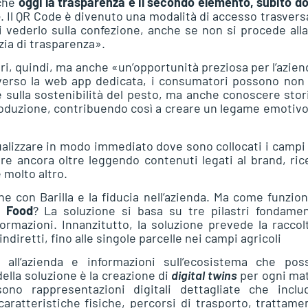
 che
oggi la trasparenza è il secondo elemento, subito do
o
. Il QR Code è divenuto una modalità di accesso trasvers
 vederlo sulla confezione, anche se non si procede all
zia di trasparenza».
i, quindi, ma anche «un’opportunità preziosa per l’azien
raverso la web app dedicata, i consumatori possono non
e sulla sostenibilità del pesto, ma anche conoscere stor
a produzione, contribuendo così a creare un legame emotiv
ualizzare in modo immediato dove sono collocati i campi 
e ancora oltre leggendo contenuti legati al brand, ric
e molto altro.
one con Barilla e la fiducia nell’azienda. Ma come funzio
g Food
? La soluzione si basa su tre pilastri fondamen
formazioni. Innanzitutto, la soluzione prevede la raccol
indiretti, fino alle singole parcelle nei campi agricoli
 all’azienda e informazioni sull’ecosistema che pos
della soluzione è la creazione di
digital twins
per ogni mat
ono rappresentazioni digitali dettagliate che inclu
 caratteristiche fisiche, percorsi di trasporto, trattame