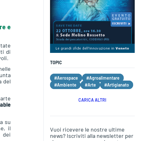
re e
tate
ti di
oli.
TOPIC
nelle
punta
#Aerospace
#Agroalimentare
a del
#Ambiente
#Arte
#Artigianato
parte
CARICA ALTRI
nable
sa su
e, il
Vuoi ricevere le nostre ultime
e dei
news? Iscriviti alla newsletter per