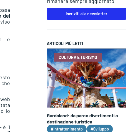
rimanere sempre aggiornato
 basa
Iscriviti alla newsletter
e del
iviso
ARTICOLI PIÙ LETTI
CULTURA E TURISMO
uesto
n
che
a web
stata
to lo
Gardaland: da parco divertimenti a
destinazione turistica
 è il
#Intrattenimento
#Sviluppo