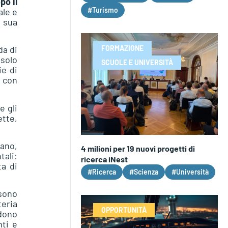
po il
#Turismo
ale e
a sua
FORMAZIONE
da di
 solo
SCUOLE E UNIVERSITÀ
ie di
o con
e gli
ette,
nano,
4 milioni per 19 nuovi progetti di
tali:
ricerca iNest
ta di
#Ricerca
#Scienza
#Università
sono
eria
OPPORTUNITÀ
dono
nti e