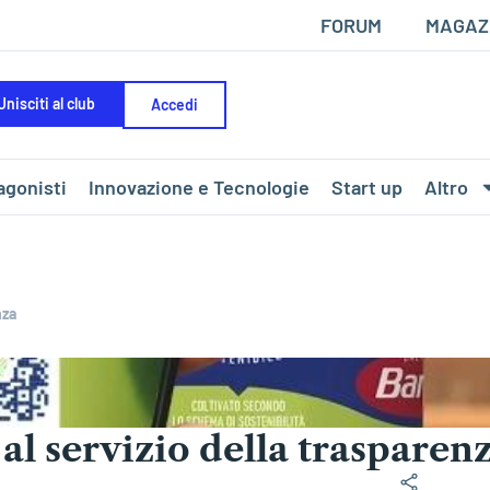
FORUM
MAGAZ
Unisciti al club
Accedi
agonisti
Innovazione e Tecnologie
Start up
Altro
nza
al servizio della trasparen