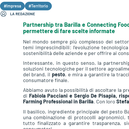
#Impresa
#Territorio
LA REDAZIONE
Partnership tra Barilla e Connecting Foo
permettere di fare scelte informate
Nel mondo sempre più complesso del settor
temi imprescindibili: l’evoluzione tecnologic
sostenibilità delle aziende e per offrire ai con
Interessante, in questo senso, la partnersh
soluzioni tecnologiche per il settore agroalim
del brand, il
pesto
, e mira a garantire la tracc
consumatore finale.
Abbiamo avuto la possibilità di ascoltare la p
di
Fabiola Pacciani e Sergio De Pisapia, ris
Farming Professional in Barilla
. Con loro
Stefa
Il basilico, ingrediente principale del pesto B
una combinazione di protocolli agronomici, t
tutto finalizzato a garantire trasparenza, s
consumatori.