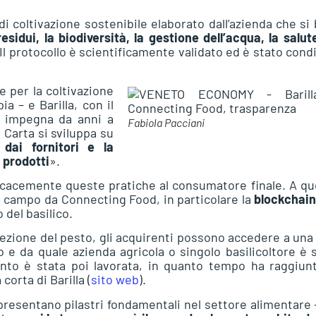
 di coltivazione sostenibile elaborato dall’azienda che si
esidui, la biodiversità, la gestione dell’acqua, la salut
 Il protocollo è scientificamente validato ed è stato cond
 per la coltivazione
a – e Barilla, con il
si impegna da anni a
Fabiola Pacciani
 Carta si sviluppa su
 dai fornitori e la
 prodotti
».
ficacemente queste pratiche al consumatore finale. A q
n campo da Connecting Food, in particolare la
blockchai
 del basilico.
nfezione del pesto, gli acquirenti possono accedere a un
 da quale azienda agricola o singolo basilicoltore è 
ento è stata poi lavorata, in quanto tempo ha raggiun
corta di Barilla (
sito web
).
resentano pilastri fondamentali nel settore alimentare –