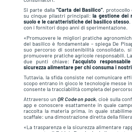
Si parte dalla
“Carta del Basilico”
, protocollo
su cinque pilastri principali:
la gestione dei r
suolo e le caratteristiche del basilico stesso
.
con i fornitori dopo anni di sperimentazione.
«Promuovere le migliori pratiche agronomiche
del basilico è fondamentale – spiega De Pisapi
suo percorso di sostenibilità consolidato, 
promuovere pratiche agricole responsabili. La
due punti chiave:
l’acquisto responsabile
sicurezza alimentare per chi consuma i nostri
Tuttavia, la sfida consiste nel comunicare ef
scopo entrano in gioco le tecnologie messe i
consente la tracciabilità completa del percorso
Attraverso un
QR Code on pack
, cioè sulla co
app e conoscere esattamente in quale campo e
raccolta la materia prima, in quale stabilim
scaffale: una dimostrazione diretta della filiera 
«La trasparenza e la sicurezza alimentare rapp