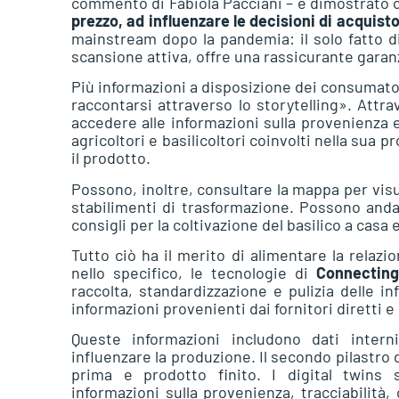
commento di Fabiola Pacciani – è dimostrato
prezzo, ad influenzare le decisioni di acquist
mainstream dopo la pandemia: il solo fatto di
scansione attiva, offre una rassicurante garan
Più informazioni a disposizione dei consumator
raccontarsi attraverso lo storytelling». Att
accedere alle informazioni sulla provenienza 
agricoltori e basilicoltori coinvolti nella su
il prodotto.
Possono, inoltre, consultare la mappa per vis
stabilimenti di trasformazione. Possono andar
consigli per la coltivazione del basilico a casa 
Tutto ciò ha il merito di alimentare la relazi
nello specifico, le tecnologie di
Connectin
raccolta, standardizzazione e pulizia delle in
informazioni provenienti dai fornitori diretti e 
Queste informazioni includono dati interni
influenzare la produzione. Il secondo pilastro 
prima e prodotto finito. I digital twins s
informazioni sulla provenienza, tracciabilità,