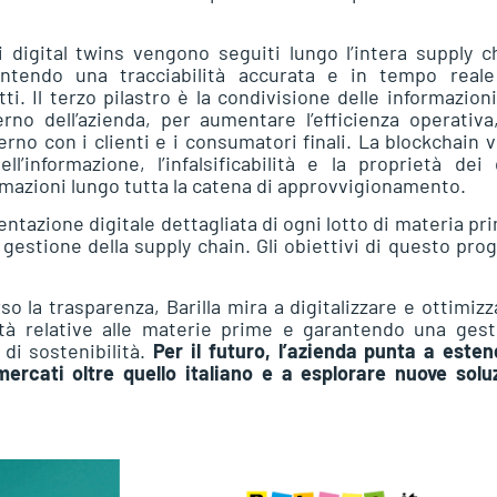
i digital twins vengono seguiti lungo l’intera supply c
ntendo una tracciabilità accurata e in tempo reale
ti. Il terzo pilastro è la condivisione delle informazioni
terno dell’azienda, per aumentare l’efficienza operativa
terno con i clienti e i consumatori finali. La blockchain 
ll’informazione, l’infalsificabilità e la proprietà dei 
ormazioni lungo tutta la catena di approvvigionamento.
ntazione digitale dettagliata di ogni lotto di materia pr
la gestione della supply chain. Gli obiettivi di questo pro
so la trasparenza, Barilla mira a digitalizzare e ottimizz
cità relative alle materie prime e garantendo una ges
i di sostenibilità.
Per il futuro, l’azienda punta a este
 mercati oltre quello italiano e a esplorare nuove solu