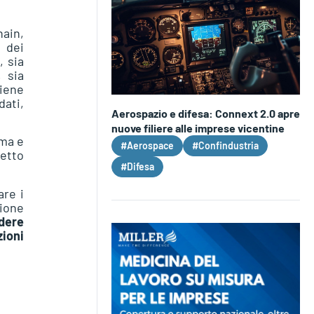
hain,
 dei
, sia
, sia
viene
dati,
Aerospazio e difesa: Connext 2.0 apre
nuove filiere alle imprese vicentine
ima e
#Aerospace
#Confindustria
getto
#Difesa
are i
tione
ndere
zioni