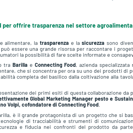
d per offrire trasparenza nel settore agroalimenta
e alimentare, la
trasparenza
e la
sicurezza
sono diven
a può essere una grande risorsa per raccontare i proget
sumatori la possibilità di fare scelte informate e consapev
ip tra
Barilla
e
Connecting Food
, azienda specializzata 
entare, che si concentra per ora su uno dei prodotti di 
iabilità completa del basilico dalla coltivazione alla tavol
resentazione dei primi esiti di questa collaborazione da 
pettivamente Global Marketing Manager pesto e Sustai
no Volpi, cofondatore di Connecting Food
.
arilla, è il grande protagonista di un progetto che si ba
ecnologie di tracciabilità e strumenti di comunicazion
icurezza e fiducia nei confronti del prodotto da part